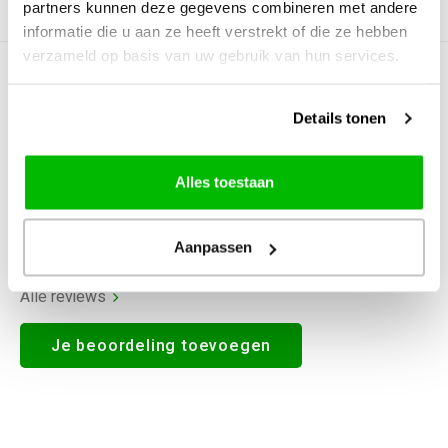
partners kunnen deze gegevens combineren met andere
Productomschrijving
informatie die u aan ze heeft verstrekt of die ze hebben
verzameld op basis van uw gebruik van hun services.
0
STERREN OP BASIS VAN
0
BEOORDELINGEN
Details tonen
0
Reviews
Alles toestaan
Aanpassen
Alle reviews
Je beoordeling toevoegen