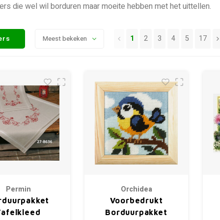
ers die wel wil borduren maar moeite hebben met het uittellen.
1
2
3
4
5
17
ters
Meest bekeken
Permin
Orchidea
rduurpakket
Voorbedrukt
Tafelkleed
Borduurpakket