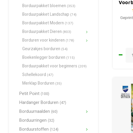
Voorb
Borduurpakket bloemen
(353)
Red 
Borduurpakket Landschap
(74)
Geprint
Borduurpakket Modern
(137)
Borduurpakket Dieren
(803)
Borduren voor kinderen
(178)
Geurzakjes borduren
(54)
Boekenlegger borduren
(115)
Borduurpakket voor beginners
(209)
Schellekoord
(47)
Merklap Borduren
(35)
Petit Point
(100)
Hardanger Borduren
(47)
Borduurnaalden
(60)
Borduurringen
(32)
Borduurstoffen
(124)