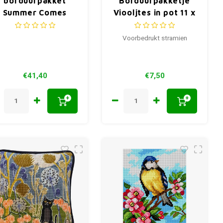
borduurpakket
Borduurpakketje
Summer Comes
Viooljtes in pot 11 x
740.068
11 cm
Voorbedrukt stramien
€41,40
€7,50
+
+