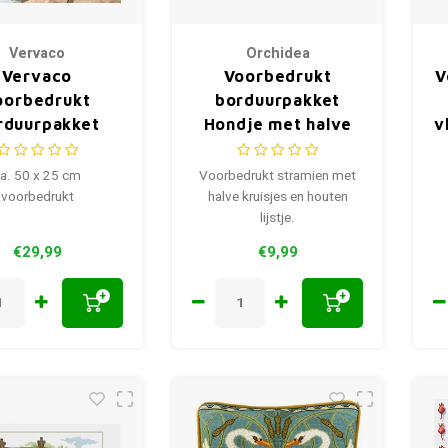
Vervaco
Orchidea
Vervaco
Voorbedrukt
V
oorbedrukt
borduurpakket
rduurpakket
Hondje met halve
v
ssen Meadow
kruisjes 11 x 11 cm
Flowers
a. 50 x 25 cm
Voorbedrukt stramien met
voorbedrukt
halve kruisjes en houten
lijstje.
€29,99
€9,99
+
+