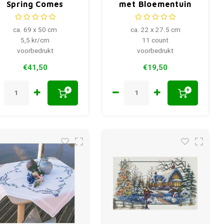
Spring Comes
met Bloementuin
740.058
ca. 69 x 50 cm
ca. 22 x 27.5 cm
5,5 kr/cm
11 count
voorbedrukt
voorbedrukt
€41,50
€19,50
+
+