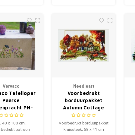
Vervaco
Needleart
aco Tafelloper
Voorbedrukt
Paarse
borduurpakket
nenpracht PN-
Autumn Cottage
0216926
640.047
. 40 x 100 cm ,
Voorbedrukt borduurpakket
rbedrukt patroon
kruissteek; 58 x 41 cm