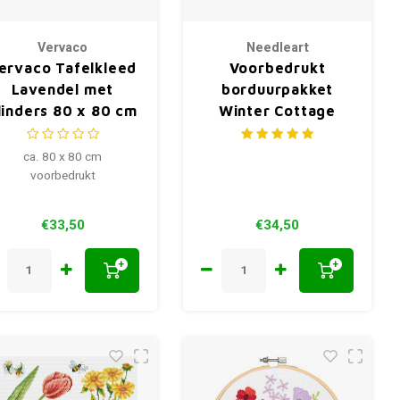
Vervaco
Needleart
ervaco Tafelkleed
Voorbedrukt
Lavendel met
borduurpakket
linders 80 x 80 cm
Winter Cottage
640.048
ca. 80 x 80 cm
voorbedrukt
€33,50
€34,50
+
+