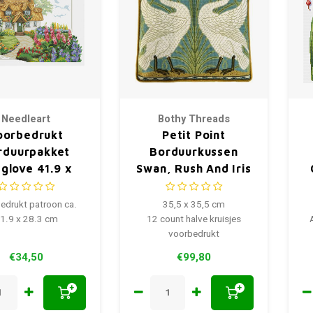
Needleart
Bothy Threads
oorbedrukt
Petit Point
rduurpakket
Borduurkussen
glove 41.9 x
Swan, Rush And Iris
28.3 cm
Tapestry
edrukt patroon ca.
35,5 x 35,5 cm
1.9 x 28.3 cm
12 count halve kruisjes
voorbedrukt
€34,50
€99,80
+
+