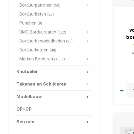
Borduurpatronen
(50)
Borduurlijsten
(28)
Punchen
(8)
v
DMC Borduurgaren
(622)
bo
Borduurbenodigdheden
(93)
ku
Borduurkatoen
(48)
c
Merken Borduren
(1506)
Knutselen
Tekenen en Schilderen
Modelbouw
OP=OP
Seizoen