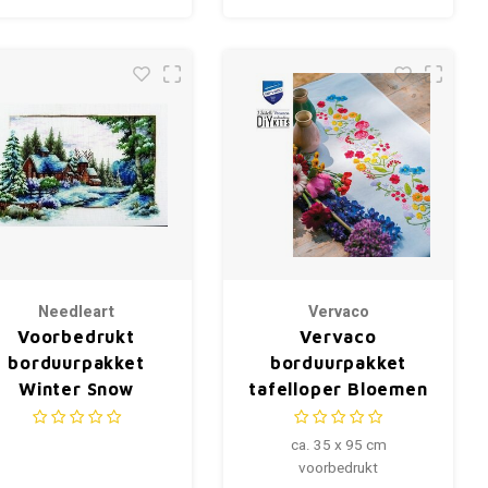
Needleart
Vervaco
Voorbedrukt
Vervaco
borduurpakket
borduurpakket
Winter Snow
tafelloper Bloemen
540.044
symfonie
ca. 35 x 95 cm
voorbedrukt