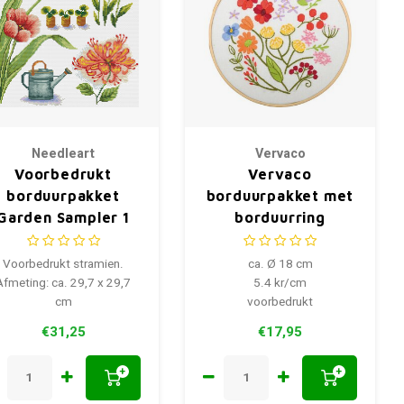
Needleart
Vervaco
Voorbedrukt
Vervaco
borduurpakket
borduurpakket met
Garden Sampler 1
borduurring
Bloemen symfonie
Voorbedrukt stramien.
ca. Ø 18 cm
Afmeting: ca. 29,7 x 29,7
5.4 kr/cm
cm
voorbedrukt
€31,25
€17,95
+
+