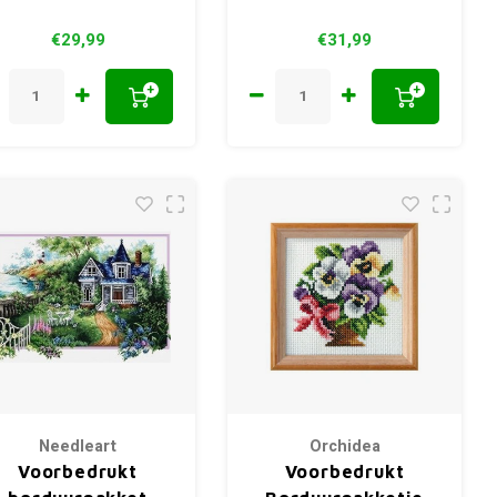
€29,99
€31,99
+
+
Needleart
Orchidea
Voorbedrukt
Voorbedrukt