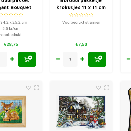
rduurpakket
Borduurpakketje
gant Bouquet
krokusjes 11 x 11 cm
 34.2 x 25.2 cm
Voorbedrukt stramien
5.5 kr/cm
voorbedrukt
€28,75
€7,50
+
+