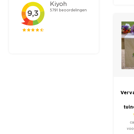
Verv
tui
ca
voo