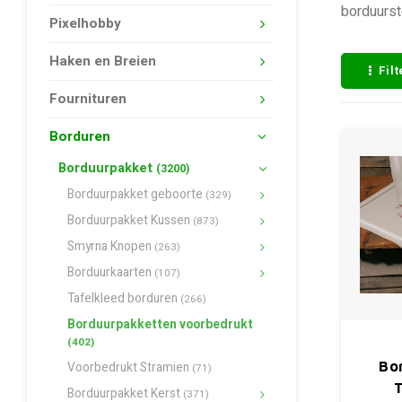
borduurst
Pixelhobby
Haken en Breien
Fil
Fournituren
Borduren
Borduurpakket
(3200)
Borduurpakket geboorte
(329)
Borduurpakket Kussen
(873)
Smyrna Knopen
(263)
Borduurkaarten
(107)
Tafelkleed borduren
(266)
Borduurpakketten voorbedrukt
(402)
Bo
Voorbedrukt Stramien
(71)
Borduurpakket Kerst
(371)