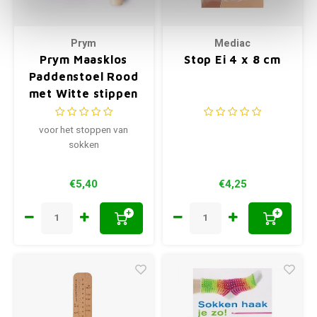
Prym
Mediac
Prym Maasklos
Stop Ei 4 x 8 cm
Paddenstoel Rood
met Witte stippen
voor het stoppen van
sokken
€5,40
€4,25
+
+