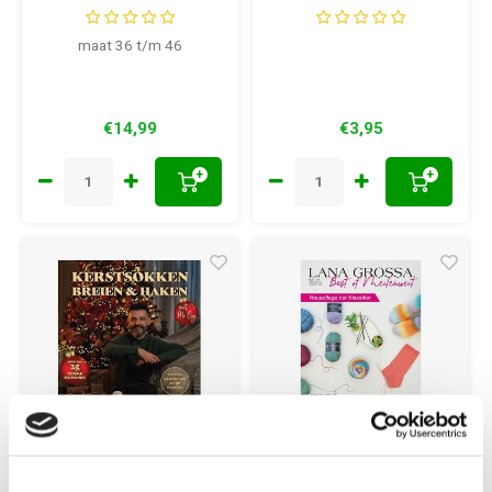
sokken
maat 36 t/m 46
€14,99
€3,95
+
+
Lana Grossa
Kerstsokken Breien