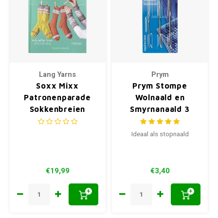
Lang Yarns
Prym
Soxx Mixx
Prym Stompe
Patronenparade
Wolnaald en
Sokkenbreien
Smyrnanaald 3
stuks
Ideaal als stopnaald
€19,99
€3,40
+
+