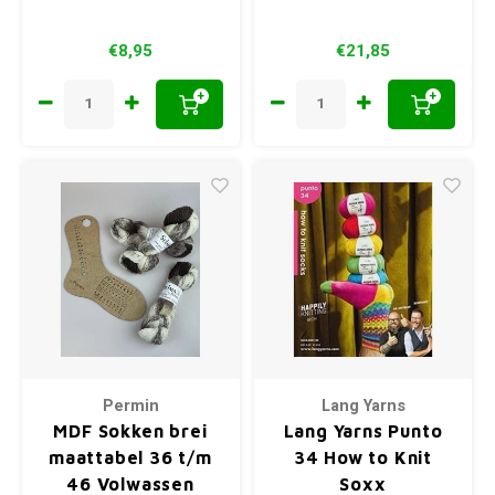
€8,95
€21,85
+
+
Permin
Lang Yarns
MDF Sokken brei
Lang Yarns Punto
maattabel 36 t/m
34 How to Knit
46 Volwassen
Soxx