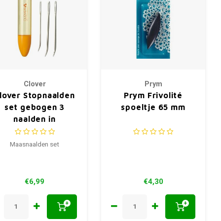
Clover
Prym
lover Stopnaalden
Prym Frivolité
set gebogen 3
spoeltje 65 mm
naalden in
opbergkoker
Maasnaalden set
€6,99
€4,30
+
+