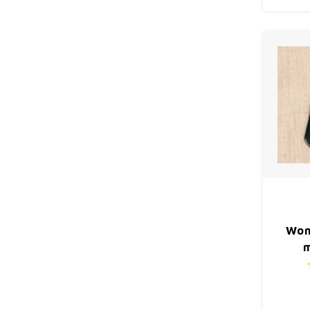
Won
m