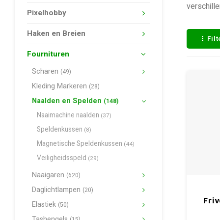
verschill
Pixelhobby
Haken en Breien
Fil
Fournituren
Scharen
(49)
Kleding Markeren
(28)
Naalden en Spelden
(148)
Naaimachine naalden
(37)
Speldenkussen
(8)
Magnetische Speldenkussen
(44)
Veiligheidsspeld
(29)
Naaigaren
(620)
Daglichtlampen
(20)
Friv
Elastiek
(50)
Tashengels
(15)