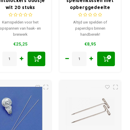
nitblockers doosje
speldenkussen met
wit 20 stuks
opberggedeelte
Kamspelden voor het
Altijd uw spelden of
opspannen van haak- en
paperclips binnen
breiwerk
handbereik!
€25,25
€8,95
+
+