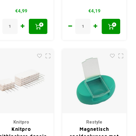
€4,99
€4,19
+
+
Knitpro
Restyle
Knitpro
Magnetisch