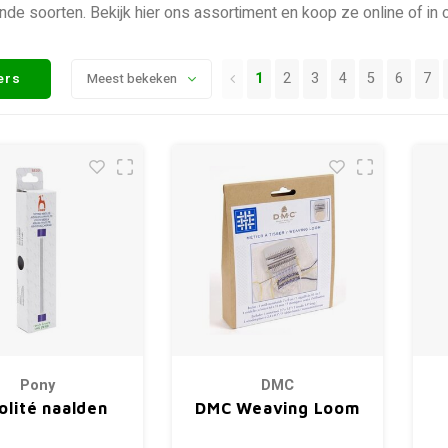
ende soorten. Bekijk hier ons assortiment en koop ze online of in 
1
2
3
4
5
6
7
ters
Meest bekeken
Pony
DMC
olité naalden
DMC Weaving Loom