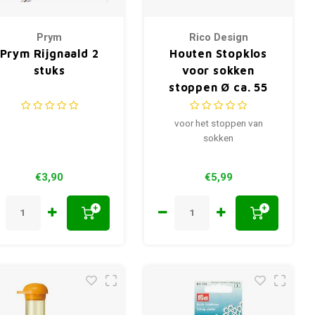
Prym
Rico Design
Prym Rijgnaald 2
Houten Stopklos
stuks
voor sokken
stoppen Ø ca. 55
mm
voor het stoppen van
sokken
€3,90
€5,99
+
+