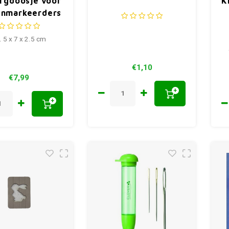
rgdoosje voor
K
enmarkeerders
Vogel
. 5 x 7 x 2.5 cm
€1,10
€7,99
+
+