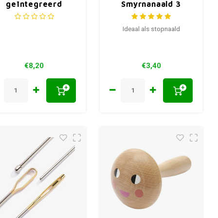
geïntegreerd
Smyrnanaald 3
haakje en spoel
stuks
75mm grijs
Ideaal als stopnaald
€8,20
€3,40
+
+