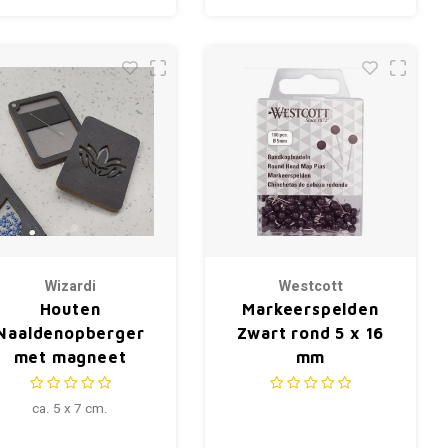
Wizardi
Westcott
Houten
Markeerspelden
Naaldenopberger
Zwart rond 5 x 16
met magneet
mm
ca. 5 x 7 cm.