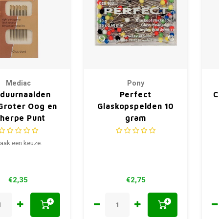
Mediac
Pony
duurnaalden
Perfect
C
Groter Oog en
Glaskopspelden 10
herpe Punt
gram
aak een keuze:
€2,35
€2,75
+
+