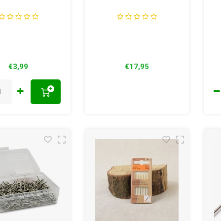
€3,99
€17,95
+