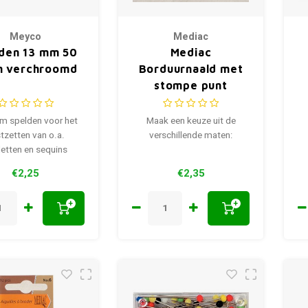
Meyco
Mediac
den 13 mm 50
Mediac
m verchroomd
Borduurnaald met
stompe punt
m spelden voor het
Maak een keuze uit de
tzetten van o.a.
verschillende maten:
letten en sequins
€2,25
€2,35
+
+