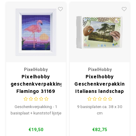
PixelHobby
PixelHobby
Pixelhobby
Pixelhobby
geschenkverpakking
Geschenkverpakking
Flamingo 31169
Italiaans landschap
met parasoldennen
Voogd
Geschenkverpakking - 1
9 basisplaten ca. 38 x 30
basisplaat + kunststof lijstje
cm
€19,50
€82,75