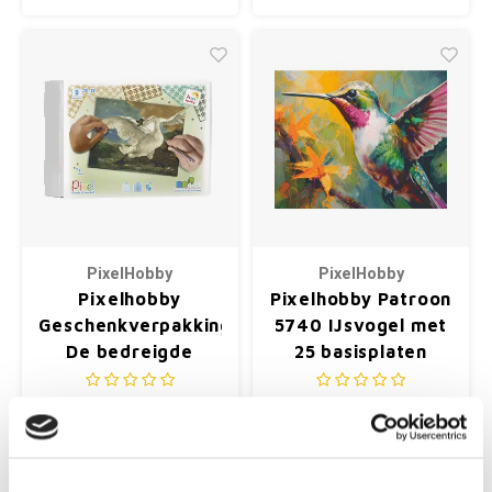
PixelHobby
PixelHobby
Pixelhobby
Pixelhobby Patroon
Geschenkverpakking
5740 IJsvogel met
De bedreigde
25 basisplaten
zwaan Asselijn
9 basisplaten ca. 38 x 30
25 basisplaten ca. ca. 63,5
cm
x 50,8 cm
€82,75
€222,25