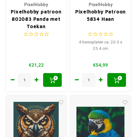
PixelHobby
PixelHobby
Pixelhobby patroon
Pixelhobby Patroon
802083 Panda met
5834 Haan
Toekan
4 basisplaten ca. 20.3 x
25.4 cm
€21,22
€54,99
+
+