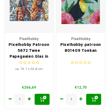
PixelHobby
PixelHobby
Pixelhobby Patroon
Pixelhobby patroon
5672 Twee
801409 Toekan
Papegaaien Glas in
Lood
ca. 76.1 x 50.8 cm
€266,69
€12,70
+
+