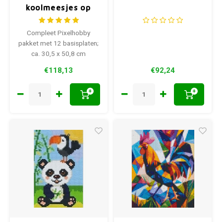
koolmeesjes op
een tak
Compleet Pixelhobby
pakket met 12 basisplaten;
ca. 30,5 x 50,8 cm
€118,13
€92,24
+
+