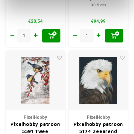
30.5 cm
€20,54
€94,99
+
+
PixelHobby
PixelHobby
Pixelhobby patroon
Pixelhobby patroon
5591 Twee
5174 Zeearend