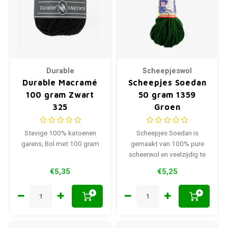
Durable
Scheepjeswol
Durable Macramé
Scheepjes Soedan
100 gram Zwart
50 gram 1359
325
Groen
Stevige 100% katoenen
Scheepjes Soedan is
garens, Bol met 100 gram
gemaakt van 100% pure
scheerwol en veelzijdig te
gebruiken voor
€5,35
€5,25
woondecoraties
+
+