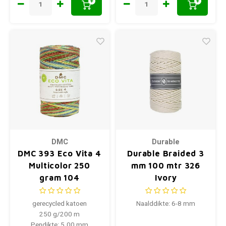
+
+
DMC
Durable
DMC 393 Eco Vita 4
Durable Braided 3
Multicolor 250
mm 100 mtr 326
gram 104
Ivory
gerecycled katoen
Naalddikte: 6-8 mm
250 g/200 m
Pendikte: 5.00 mm