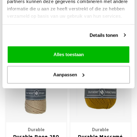
partners kunnen deze gegevens combineren met andere
Stevige 100% katoenen
informatie die u aan ze heeft verstrekt of die ze hebben
garens, Bol met 100 gram
verzameld op basis van uw gebruik van hun services.
€5,35
€12,99
Details tonen
+
+
Alles toestaan
Aanpassen
Durable
Durable
Durable Rope 250
Durable Macramé