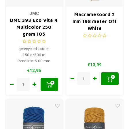
DMC
Macramékoord 2
DMC 393 Eco Vita 4
mm 198 meter Off
Multicolor 250
White
gram 105
gerecycled katoen
250 g/200 m
Pendikte: 5.00 mm
€13,99
€12,95
+
+