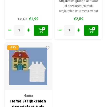
Strijkkralen grondplaat voor
al onze merken midi
strijkkralen (Ø 5 mm), vanaf
5 jaar.
€1,99
€2,59
€2,49
+
+
-25%
Hama
Hama Strijkkralen
Grondplaat Huis