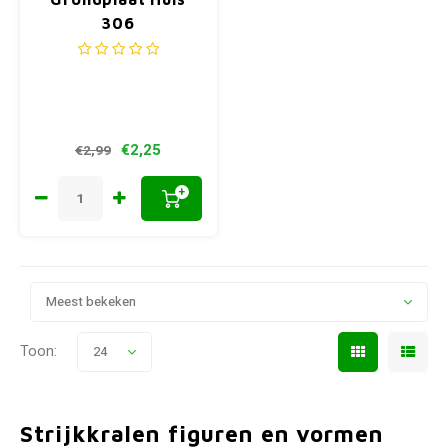
306
€2,25
€2,99
+
Meest bekeken
Toon:
24
Strijkkralen figuren en vormen