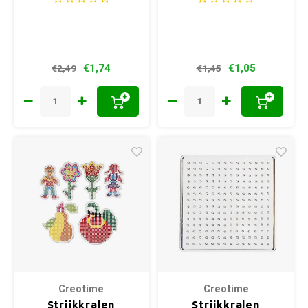
€1,74
€1,05
€2,49
€1,45
+
+
Creotime
Creotime
Strijkkralen
Strijkkralen