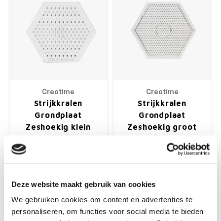
Creotime
Creotime
Strijkkralen
Strijkkralen
Grondplaat
Grondplaat
Zeshoekig klein
Zeshoekig groot
transparant 8 cm
transparant 15 cm
Strijkkralen grondplaat voor
Strijkkralen grondplaat voor
al onze merken midi
al onze merken midi
strijkkralen (Ø 5 mm), vanaf
strijkkralen (Ø 5 mm), vanaf
5 jaar.
5 jaar.
Deze website maakt gebruik van cookies
€1,75
€2,59
We gebruiken cookies om content en advertenties te
+
+
personaliseren, om functies voor social media te bieden