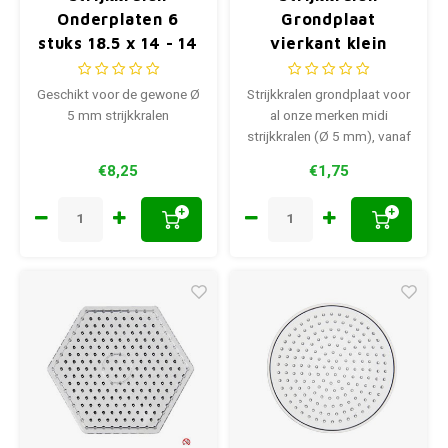
Onderplaten 6
Grondplaat
stuks 18.5 x 14 - 14
vierkant klein
x 16 cm
transparant 7 x 7
cm
Geschikt voor de gewone Ø
Strijkkralen grondplaat voor
5 mm strijkkralen
al onze merken midi
strijkkralen (Ø 5 mm), vanaf
5 jaar.
€8,25
€1,75
+
+