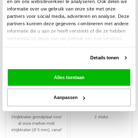
en om ons websiteverkeer te analyseren. Ook delen we
informatie over uw gebruik van onze site met onze
partners voor social media, adverteren en analyse. Deze
partners kunnen deze gegevens combineren met andere
informatie die u aan ze heeft verstrekt of die ze hebben
verzameld op basis van uw gebruik van hun services.
Details tonen
Alles toestaan
Creotime
PhotoPearls
Strijkkralen
Photopearls
Grondplaat Hart
grondplaten
Aanpassen
groot transparant
vierkant transp.
17.5 cm
1082051
Strijkkralen grondplaat voor
2 stuks
al onze merken midi
strijkkralen (Ø 5 mm), vanaf
5 jaar.