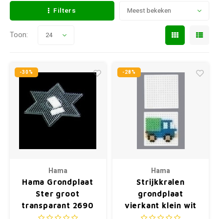
Filters
Meest bekeken
Toon:
24
-30%
-28%
Hama
Hama
Hama Grondplaat
Strijkkralen
Ster groot
grondplaat
transparant 2690
vierkant klein wit
220