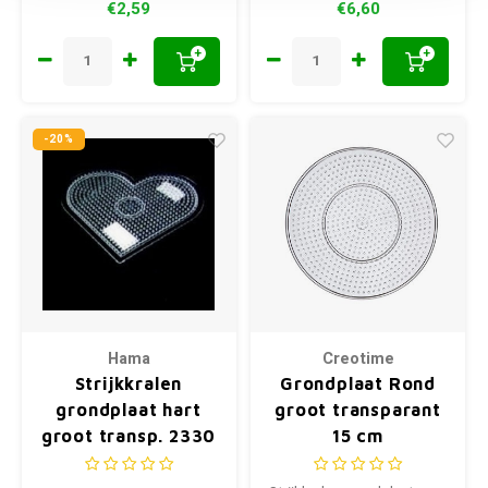
€2,59
€6,60
+
+
-20%
Hama
Creotime
Strijkkralen
Grondplaat Rond
grondplaat hart
groot transparant
groot transp. 2330
15 cm