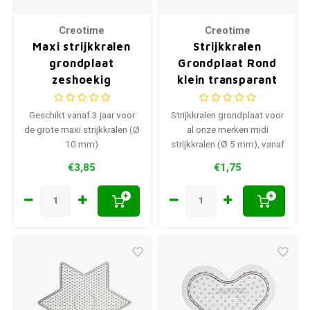
Creotime
Creotime
Maxi strijkkralen
Strijkkralen
grondplaat
Grondplaat Rond
zeshoekig
klein transparant
transparant 17 cm
7.5 cm
Geschikt vanaf 3 jaar voor
Strijkkralen grondplaat voor
de grote maxi strijkkralen (Ø
al onze merken midi
10 mm)
strijkkralen (Ø 5 mm), vanaf
5 jaar.
€3,85
€1,75
+
+