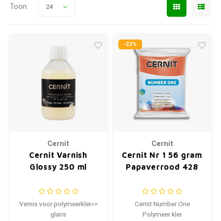
Toon:
24
-22%
Cernit
Cernit
Cernit Varnish
Cernit Nr 1 56 gram
Glossy 250 ml
Papaverrood 428
Vernis voor polymeerklei>>
Cernit Number One
glans
Polymeer klei