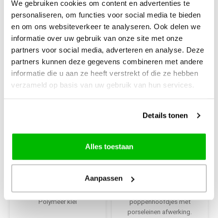
We gebruiken cookies om content en advertenties te
personaliseren, om functies voor social media te bieden
en om ons websiteverkeer te analyseren. Ook delen we
-22%
informatie over uw gebruik van onze site met onze
partners voor social media, adverteren en analyse. Deze
partners kunnen deze gegevens combineren met andere
informatie die u aan ze heeft verstrekt of die ze hebben
verzameld op basis van uw gebruik van hun services.
Details tonen
Cernit
Cernit
Cernit Nr 1 56 gram
Cernit Doll 500
Alles toestaan
Rood 400
gram Caramel
Aanpassen
Cernit Number One
Huidtint klei voor
Polymeer klei
poppenhoofdjes met
porseleinen afwerking.