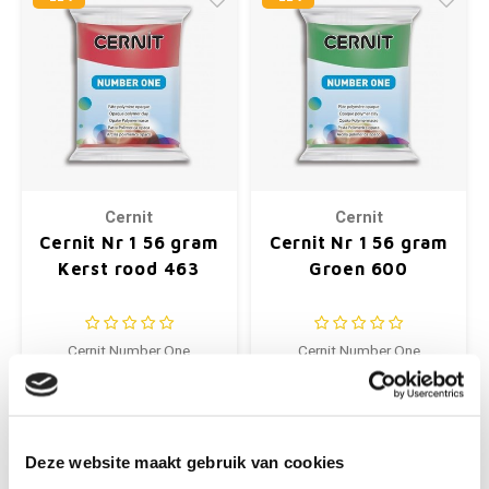
Cernit
Cernit
Cernit Nr 1 56 gram
Cernit Nr 1 56 gram
Kerst rood 463
Groen 600
Cernit Number One
Cernit Number One
Polymeer klei
Polymeer klei
€1,99
€1,99
€2,55
€2,55
Deze website maakt gebruik van cookies
+
+