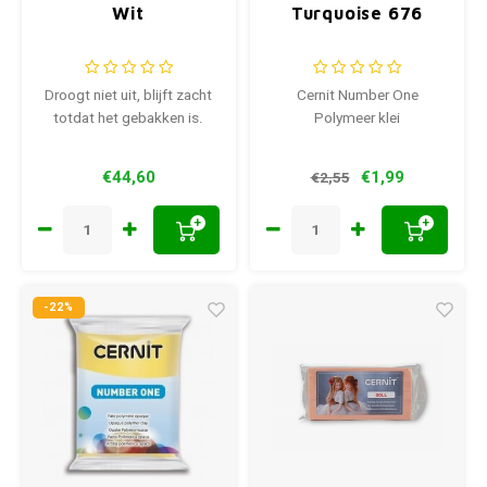
Wit
Turquoise 676
Droogt niet uit, blijft zacht
Cernit Number One
totdat het gebakken is.
Polymeer klei
€44,60
€1,99
€2,55
+
+
-22%