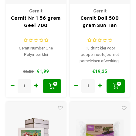
Cernit
Cernit
Cernit Nr 1 56 gram
Cernit Doll 500
Geel 700
gram Sun Tan
Cernit Number One
Huidtint klei voor
Polymeer klei
poppenhoofdjes met
porseleinen afwerking.
Afbakken op 110-130 °C
€1,99
€19,25
€2,55
+
+