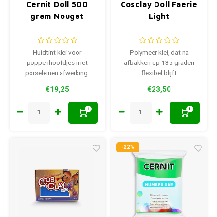
Cernit Doll 500
Cosclay Doll Faerie
gram Nougat
Light
Huidtint klei voor
Polymeer klei, dat na
poppenhoofdjes met
afbakken op 135 graden
porseleinen afwerking.
flexibel blijft
Afbakken op 110-130 °C
€19,25
€23,50
+
+
-22%