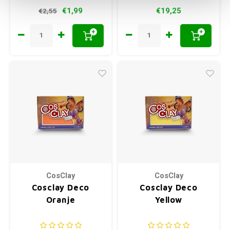
Afbakken op 110-130 °C
€1,99
€19,25
€2,55
+
+
CosClay
CosClay
Cosclay Deco
Cosclay Deco
Oranje
Yellow