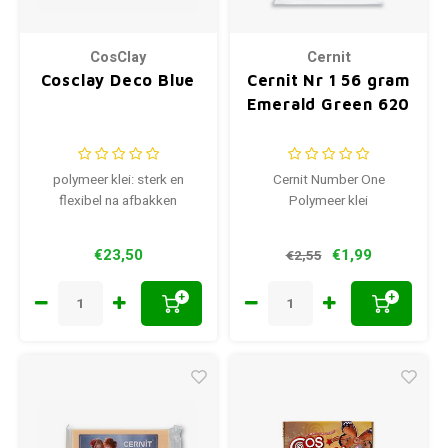
CosClay
Cernit
Cosclay Deco Blue
Cernit Nr 1 56 gram
Emerald Green 620
polymeer klei: sterk en
Cernit Number One
flexibel na afbakken
Polymeer klei
€23,50
€1,99
€2,55
+
+