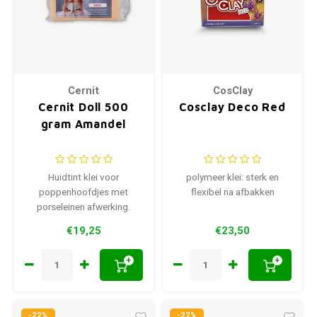
Cernit
CosClay
Cernit Doll 500
Cosclay Deco Red
gram Amandel
Huidtint klei voor
polymeer klei: sterk en
poppenhoofdjes met
flexibel na afbakken
porseleinen afwerking.
Afbakken op 110-130 °C
€19,25
€23,50
+
+
-22%
-22%