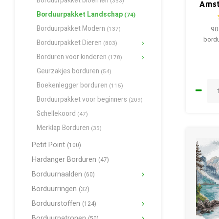
Borduurpakket bloemen
(353)
Amst
Borduurpakket Landschap
(74)
Borduurpakket Modern
90
(137)
bordu
Borduurpakket Dieren
(803)
Borduren voor kinderen
(178)
Geurzakjes borduren
(54)
Boekenlegger borduren
(115)
Borduurpakket voor beginners
(209)
Schellekoord
(47)
Merklap Borduren
(35)
Petit Point
(100)
Hardanger Borduren
(47)
Borduurnaalden
(60)
Borduurringen
(32)
Borduurstoffen
(124)
Borduurpatronen
(50)