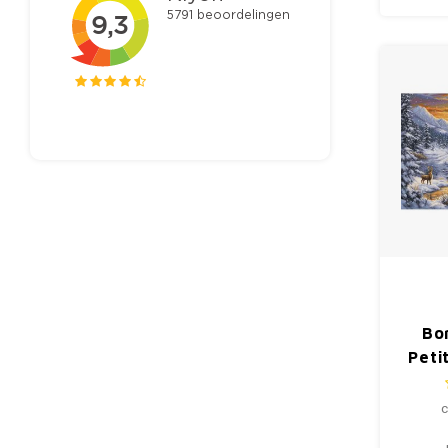
Bo
Peti
Ev
c