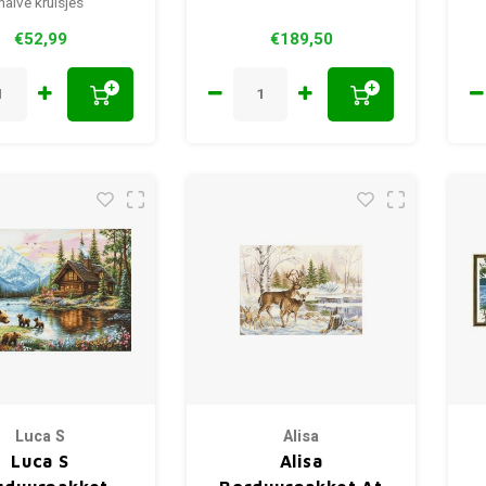
halve kruisjes
€52,99
€189,50
+
+
Luca S
Alisa
Luca S
Alisa