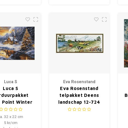
Luca S
Eva Rosenstand
Luca S
Eva Rosenstand
rduurpakket
telpakket Deens
B
t Point Winter
landschap 12-724
ening in the
Mountains
a. 32 x 22 cm
5 kr/cm