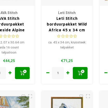
AVA Stitch
Leti Stitch
AVA Stitch
Leti Stitch
rduurpakket
borduurpakket Wild
eside Alpine
Africa 45 x 34 cm
Cottage
32.07 x 30.64 cm
ca. 45 x 34 cm, kruissteek
aida 16 count
telpakket
telpatroon
€44,25
€71,25
+
+