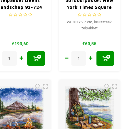
telpakket Deens
borduurpakket New
Landschap 92-724
York Times Square
38 x 27 cm
ca. 38 x 27 cm, kruissteek
telpakket
€193,60
€60,55
+
+