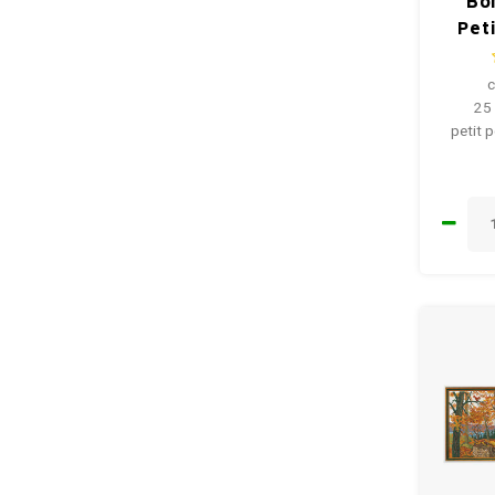
Bo
Peti
c
25 
petit p