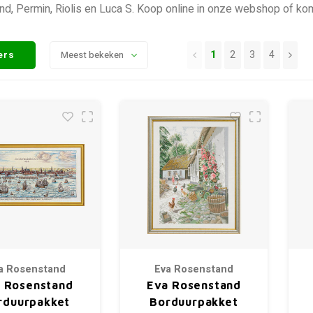
d, Permin, Riolis en Luca S. Koop online in onze webshop of kom
1
2
3
4
ters
Meest bekeken
a Rosenstand
Eva Rosenstand
 Rosenstand
Eva Rosenstand
rduurpakket
Borduurpakket