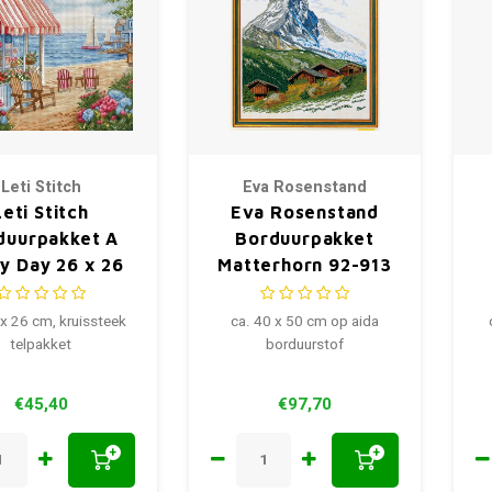
Leti Stitch
Eva Rosenstand
Leti Stitch
Eva Rosenstand
duurpakket A
Borduurpakket
y Day 26 x 26
Matterhorn 92-913
cm
 x 26 cm, kruissteek
ca. 40 x 50 cm op aida
telpakket
borduurstof
€45,40
€97,70
+
+