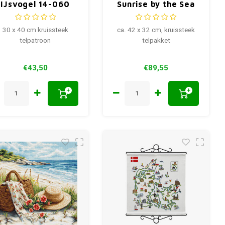
IJsvogel 14-060
Sunrise by the Sea
42 x 32 cm
30 x 40 cm kruissteek
ca. 42 x 32 cm, kruissteek
telpatroon
telpakket
€43,50
€89,55
+
+