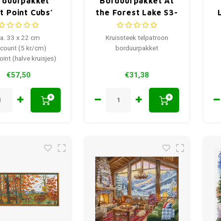
rduurpakket
Borduurpakket At
t Point Cubs’
the Forest Lake S3-
Adventure
28
a. 33 x 22 cm
Kruissteek telpatroon
count (5 kr/cm)
borduurpakket
oint (halve kruisjes)
€57,50
€31,38
+
+