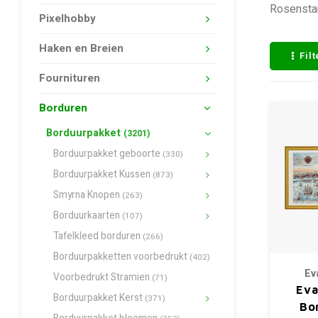
Rosenstan
Pixelhobby
Haken en Breien
Fil
Fournituren
Borduren
Borduurpakket
(3201)
Borduurpakket geboorte
(330)
Borduurpakket Kussen
(873)
Smyrna Knopen
(263)
Borduurkaarten
(107)
Tafelkleed borduren
(266)
Borduurpakketten voorbedrukt
(402)
Ev
Voorbedrukt Stramien
(71)
Eva
Borduurpakket Kerst
(371)
Bo