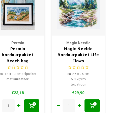
Permin
Magic Needle
Permin
Magic Neelde
borduurpakket
Borduurpakket Life
Beach bag
Flows
ca. 18 x 13 cm telpakket
ca, 26 x 26 cm
met kruissteek
6.3 kr/cm
telpatroon
€23,18
€29,90
+
+