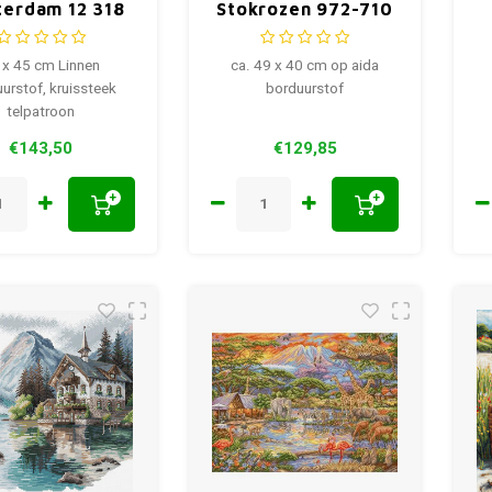
erdam 12 318
Stokrozen 972-710
 x 45 cm Linnen
ca. 49 x 40 cm op aida
urstof, kruissteek
borduurstof
telpatroon
€143,50
€129,85
+
+