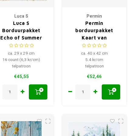
Luca S
Permin
Luca S
Permin
Borduurpakket
borduurpakket
Echo of Summer
Kaart van
Denemarken 90-
6164
ca. 29 x 29 cm
ca. 40 x 42 cm
16 count (6,3 kr/cm)
5.4 kr/cm
telpatroon
telpatroon
€45,55
€52,46
+
+