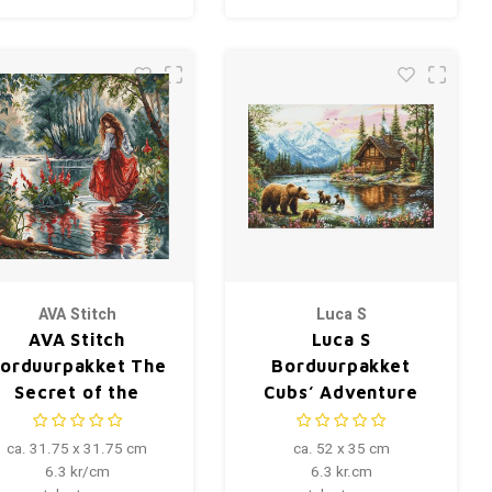
AVA Stitch
Luca S
AVA Stitch
Luca S
orduurpakket The
Borduurpakket
Secret of the
Cubs’ Adventure
Forest
ca. 31.75 x 31.75 cm
ca. 52 x 35 cm
6.3 kr/cm
6.3 kr.cm