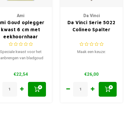
Ami
Da Vinci
mi Goud oplegger
Da Vinci Serie 5022
kwast 6 cm met
Colineo Spalter
eekhoornhaar
Speciale kwast voor het
Maak een keuze:
aanbrengen van bladgoud
€22,54
€26,00
+
+