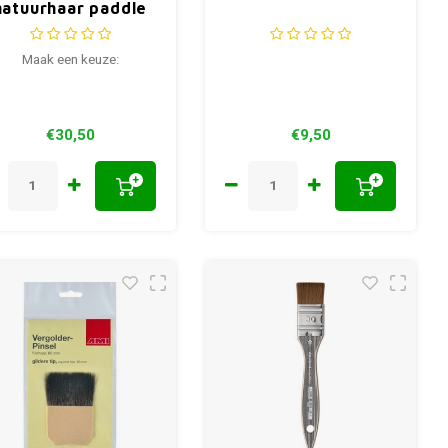
natuurhaar paddle
wash
Maak een keuze:
€30,50
€9,50
+
+