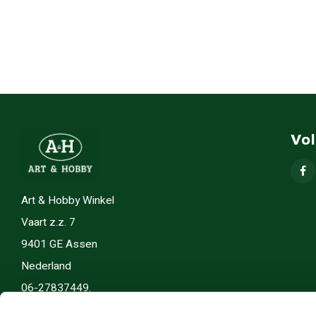
Vo
Art & Hobby Winkel
Vaart z.z. 7
9401 GE Assen
Nederland
06-27837449.
info(@)artenhobby.nl.