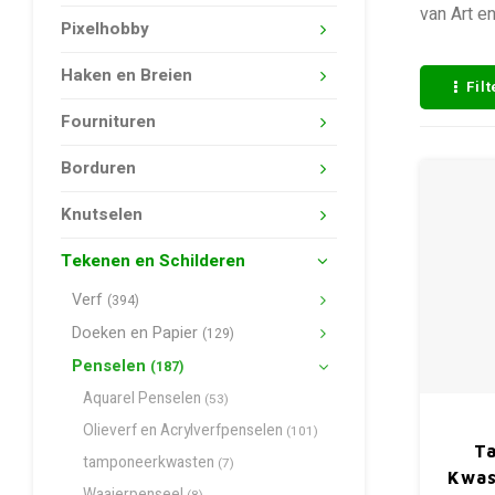
van Art e
Pixelhobby
Haken en Breien
Fil
Fournituren
Borduren
Knutselen
Tekenen en Schilderen
Verf
(394)
Doeken en Papier
(129)
Penselen
(187)
Aquarel Penselen
(53)
Olieverf en Acrylverfpenselen
(101)
Ta
tamponeerkwasten
(7)
Kwas