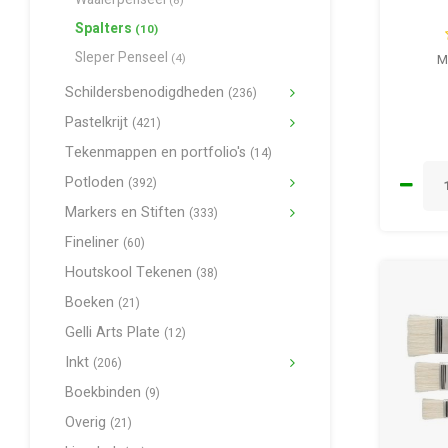
Waaierpenseel
(8)
Spalters
(10)
Sleper Penseel
(4)
M
Schildersbenodigdheden
(236)
Pastelkrijt
(421)
Tekenmappen en portfolio's
(14)
Potloden
(392)
Markers en Stiften
(333)
Fineliner
(60)
Houtskool Tekenen
(38)
Boeken
(21)
Gelli Arts Plate
(12)
Inkt
(206)
Boekbinden
(9)
Overig
(21)