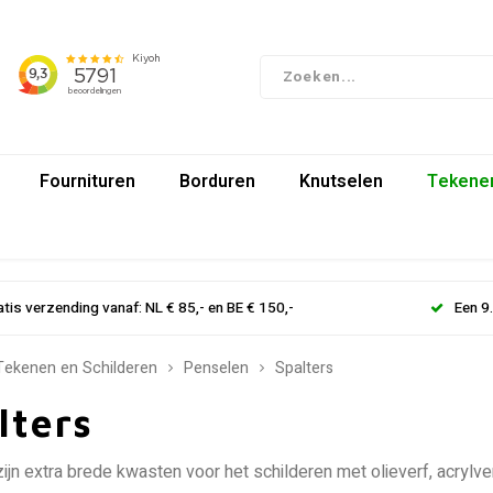
Fournituren
Borduren
Knutselen
Tekenen
atis verzending vanaf: NL € 85,- en BE € 150,-
Een 9
Tekenen en Schilderen
Penselen
Spalters
lters
ijn extra brede kwasten voor het schilderen met olieverf, acrylver