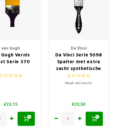
van Gogh
Da Vinci
 Gogh Vernis
Da Vinci Serie 5098
st Serie 370
Spalter met extra
zacht synthetische
haren
Maak een keuze:
€23,15
€23,50
+
+