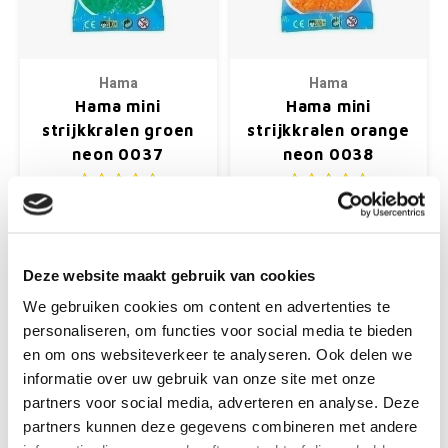
Hama
Hama
Hama mini
Hama mini
strijkkralen groen
strijkkralen orange
neon 0037
neon 0038
Hama mini strijkkralen groen
Hama mini strijkkralen
neon, zakje 2000 stuks
oranje neon, zakje 2000
Ø2,5 mm
stuks Ø2,5 mm
Deze website maakt gebruik van cookies
€0,87
€0,87
€1,25
€1,25
We gebruiken cookies om content en advertenties te
+
+
personaliseren, om functies voor social media te bieden
en om ons websiteverkeer te analyseren. Ook delen we
informatie over uw gebruik van onze site met onze
partners voor social media, adverteren en analyse. Deze
-30%
partners kunnen deze gegevens combineren met andere