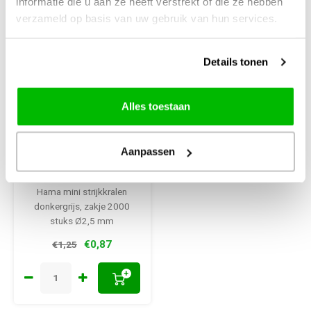
informatie die u aan ze heeft verstrekt of die ze hebben
verzameld op basis van uw gebruik van hun services.
Details tonen
Alles toestaan
Hama
Hama mini
strijkkralen 2000
Aanpassen
st Pastel Roze nr
95
Hama mini strijkkralen
donkergrijs, zakje 2000
stuks Ø2,5 mm
€0,87
€1,25
+