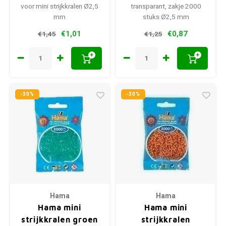
voor mini strijkkralen Ø2,5
transparant, zakje 2000
mm
stuks Ø2,5 mm
€1,01
€0,87
€1,45
€1,25
+
+
-30%
-30%
Hama
Hama
Hama mini
Hama mini
strijkkralen groen
strijkkralen