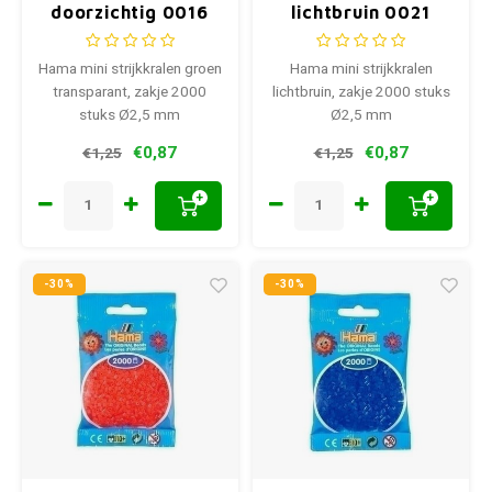
doorzichtig 0016
lichtbruin 0021
Hama mini strijkkralen groen
Hama mini strijkkralen
transparant, zakje 2000
lichtbruin, zakje 2000 stuks
stuks Ø2,5 mm
Ø2,5 mm
€0,87
€0,87
€1,25
€1,25
+
+
-30%
-30%