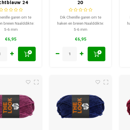
chtblauw 24
20
henille garen om te
Dik Chenille garen om te
n breien Naalddikte:
haken en breien Naalddikte:
h
5-6 mm
5-6 mm
€6,95
€6,95
+
+