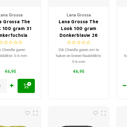
Lana Grossa
Lana Grossa
a Grossa The
Lana Grossa The
 100 gram 31
Look 100 gram
nkerfuchsia
Donkerblauw 26
k Chenille garen
Dik Chenille garen om te
lddikte: 5-6 mm
haken en breien Naalddikte:
h
5-6 mm
€6,95
€6,95
+