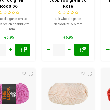
ok 100 gram
Look 100 gram 30
Rood 06
Roze
henille garen om te
Dik Chenille garen
n breien Naalddikte:
Naalddikte: 5-6 mm
5-6 mm
€6,95
€6,95
+
+