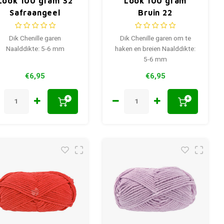
Look 100 gram 32
Look 100 gram
Safraangeel
Bruin 22
Dik Chenille garen
Dik Chenille garen om te
Naalddikte: 5-6 mm
haken en breien Naalddikte:
5-6 mm
€6,95
€6,95
+
+