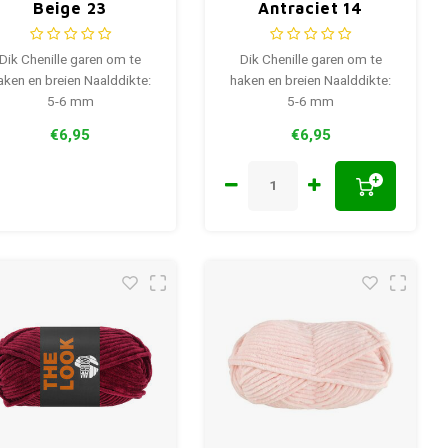
Beige 23
Antraciet 14
Dik Chenille garen om te
Dik Chenille garen om te
aken en breien Naalddikte:
haken en breien Naalddikte:
5-6 mm
5-6 mm
€6,95
€6,95
+