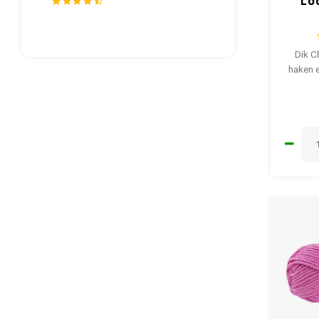
Lo
Dik C
haken e