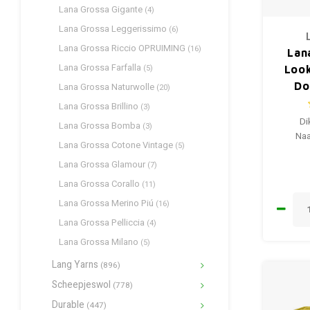
Lana Grossa Gigante
(4)
Lana Grossa Leggerissimo
(6)
Lana Grossa Riccio OPRUIMING
(16)
Lan
Lana Grossa Farfalla
(5)
Look
Do
Lana Grossa Naturwolle
(20)
Lana Grossa Brillino
(3)
Di
Lana Grossa Bomba
(3)
Naa
Lana Grossa Cotone Vintage
(5)
Lana Grossa Glamour
(7)
Lana Grossa Corallo
(11)
Lana Grossa Merino Piú
(16)
Lana Grossa Pelliccia
(4)
Lana Grossa Milano
(5)
Lang Yarns
(896)
Scheepjeswol
(778)
Durable
(447)