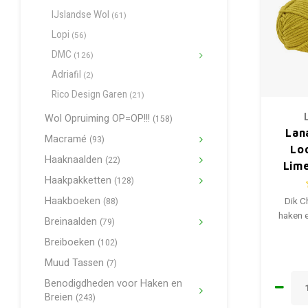
IJslandse Wol
(61)
Lopi
(56)
DMC
(126)
Adriafil
(2)
Rico Design Garen
(21)
Wol Opruiming OP=OP!!!
(158)
Lan
Macramé
(93)
Lo
Haaknaalden
(22)
Lim
Haakpakketten
(128)
Haakboeken
Dik C
(88)
haken e
Breinaalden
(79)
Breiboeken
(102)
Muud Tassen
(7)
Benodigdheden voor Haken en
Breien
(243)