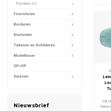
Punniken
(21)
Fournituren
Borduren
Knutselen
Tekenen en Schilderen
Modelbouw
OP=OP
Seizoen
Lan
Lo
T
Dik C
Nieuwsbrief
haken e