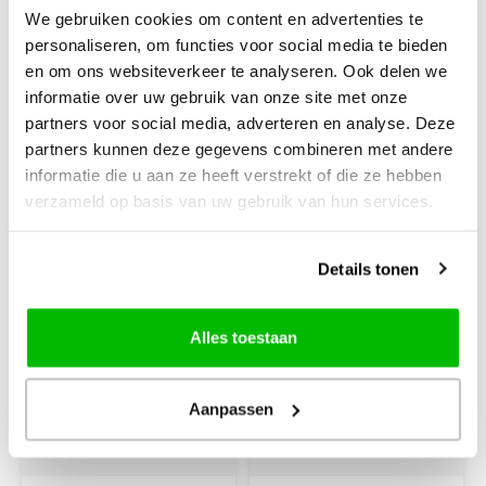
First Born XNB2
We gebruiken cookies om content en advertenties te
personaliseren, om functies voor social media te bieden
en om ons websiteverkeer te analyseren. Ook delen we
informatie over uw gebruik van onze site met onze
partners voor social media, adverteren en analyse. Deze
partners kunnen deze gegevens combineren met andere
€80,35
€40,80
informatie die u aan ze heeft verstrekt of die ze hebben
+
+
verzameld op basis van uw gebruik van hun services.
Details tonen
Alles toestaan
Aanpassen