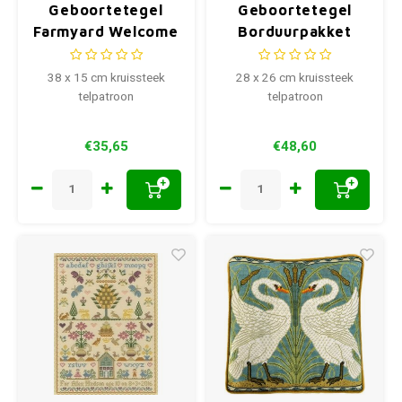
Geboortetegel
Geboortetegel
Farmyard Welcome
Borduurpakket
Welcome To The
World
38 x 15 cm kruissteek
28 x 26 cm kruissteek
telpatroon
telpatroon
€35,65
€48,60
+
+