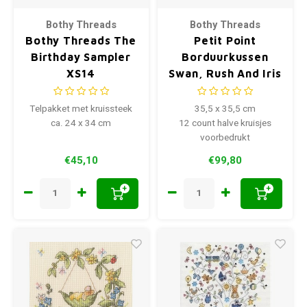
Bothy Threads
Bothy Threads
Bothy Threads The
Petit Point
Birthday Sampler
Borduurkussen
XS14
Swan, Rush And Iris
Tapestry
Telpakket met kruissteek
35,5 x 35,5 cm
ca. 24 x 34 cm
12 count halve kruisjes
voorbedrukt
€45,10
€99,80
+
+