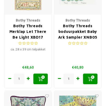
Bothy Threads
Bothy Threads
Bothy Threads
Bothy Threads
Merklap Let There
boduurpakket Baby
Be Light XBD17
Ark Sampler XNB05
ca. 28 x 39 cm telpakket
€48,60
€40,80
+
+