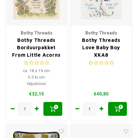
Bothy Threads
Bothy Threads
Bothy Threads
Bothy Threads
Borduurpakket
Love Baby Boy
From Little Acorns
XKA8
ca. 18 x 19 cm
5.5 kr.cm
telpatroon
€32,15
€40,80
+
+