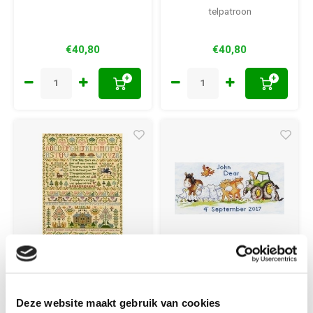
telpatroon
€40,80
€40,80
+
+
Bothy Threads
Bothy Threads
Bothy Threads
Bothy Threads
Deze website maakt gebruik van cookies
Three Things XS4
geboortepakket