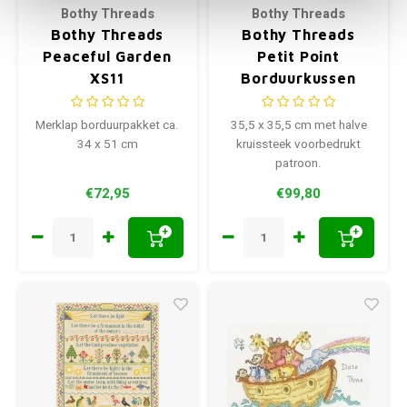
Bothy Threads
Bothy Threads
Bothy Threads
Bothy Threads
Peaceful Garden
Petit Point
XS11
Borduurkussen
Blackthorn
Merklap borduurpakket ca.
35,5 x 35,5 cm met halve
34 x 51 cm
kruissteek voorbedrukt
patroon.
€72,95
€99,80
+
+