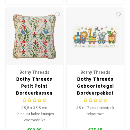
Bothy Threads
Bothy Threads
Bothy Threads
Bothy Threads
Petit Point
Geboortetegel
Borduurkussen
Borduurpakket
Birds And Blossoms
Choo Choo Train
35,5 x 35,5 cm
35 x 17 cm kruissteek
12 count halve kruisjes
telpatroon
voorbedrukt
€99,80
€35,65