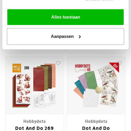
Maak 3 kaarten met
Hobbydots stickers
Alles toestaan
voorjaar met jonge dieren
€3,49
€5,89
+
Aanpassen
+
Hobbydots
Hobbydots
Dot And Do 269
Dot And Do