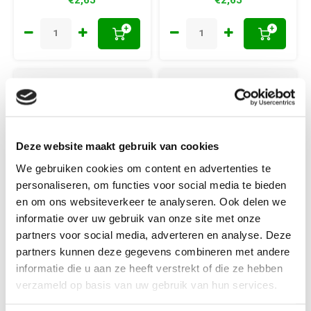
+
+
Deze website maakt gebruik van cookies
We gebruiken cookies om content en advertenties te
personaliseren, om functies voor social media te bieden
en om ons websiteverkeer te analyseren. Ook delen we
informatie over uw gebruik van onze site met onze
Durable
Durable
partners voor social media, adverteren en analyse. Deze
Durable borduur-
Durable borduur-
partners kunnen deze gegevens combineren met andere
en haakkatoen
en haakkatoen
informatie die u aan ze heeft verstrekt of die ze hebben
Middernachtblauw
Donkergroen 1007
verzameld op basis van uw gebruik van hun services.
1052
Naalddikte: 1.0 - 1.5 mm.
Naalddikte: 1.0 - 1.5 mm.