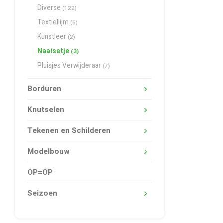
Diverse
(122)
Textiellijm
(6)
Kunstleer
(2)
Naaisetje
(3)
Pluisjes Verwijderaar
(7)
Borduren
Knutselen
Tekenen en Schilderen
Modelbouw
OP=OP
Seizoen