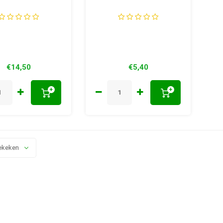
€14,50
€5,40
+
+
ekeken