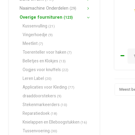
Naaimachine Onderdelen
(29)
Overige fournituren
(123)
Kussenvulling
(21)
Vingerhoedje
(9)
Meetlint
(7)
Toerenteller voor haken
(7)
Belletjes en Klokjes
(13)
Oogjes voor knuffels
(22)
Leren Label
(20)
Applicaties voor Kleding
(77)
Meest b
draaddoorstekers
(9)
Stekenmarkeerders
(10)
Reparatiedoek
(18)
Knielappen en Elleboogstukken
(16)
Tussenvoering
(30)