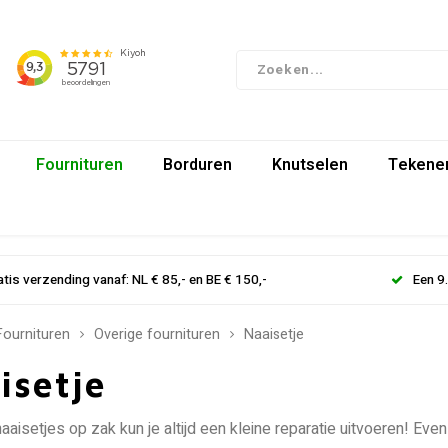
Fournituren
Borduren
Knutselen
Tekenen
atis verzending vanaf: NL € 85,- en BE € 150,-
Een 9
Fournituren
Overige fournituren
Naaisetje
isetje
aisetjes op zak kun je altijd een kleine reparatie uitvoeren! Eve