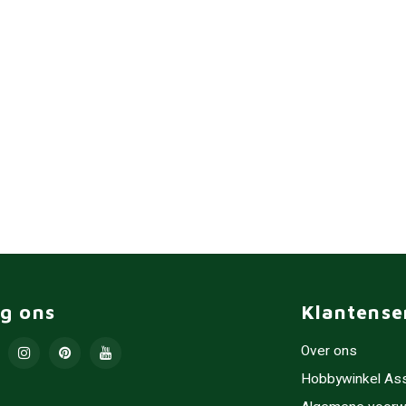
lg ons
Klantense
Over ons
Hobbywinkel As