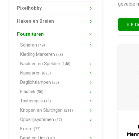
gevulde n
Pixelhobby
Haken en Breien
Fil
Fournituren
Scharen
(49)
Kleding Markeren
(28)
Naalden en Spelden
(148)
Naaigaren
(620)
Daglichtlampen
(20)
Elastiek
(50)
Tashengels
(15)
Knopen en Sluitingen
(211)
Opbergsystemen
(57)
Koord
(77)
Mann
Band en Lint
(147)