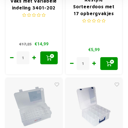
vaks met variabele
Sorteerdoos met
indeling 3401-202
17 opbergvakjes
26.7 x 18.5 x 4.5 cm
€14,99
€17,25
€5,99
+
+