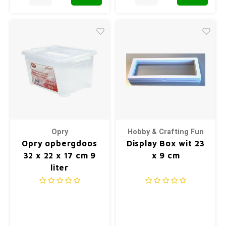
Opry
Hobby & Crafting Fun
Opry opbergdoos
Display Box wit 23
32 x 22 x 17 cm 9
x 9 cm
liter