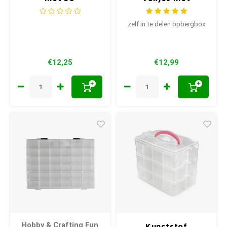
wikkelkaartjes
variabele
vakindeling
zelf in te delen opbergbox
€12,25
€12,99
+
+
Hobby & Crafting Fun
Kunststof