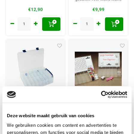
knutselmaterialen en
€12,90
€9,99
onderdelen.
+
+
Restyle
Permin
Kunststof
Permin DMC
Deze website maakt gebruik van cookies
Opbergbox voor 33
Organizer Met 50
We gebruiken cookies om content en advertenties te
x 26.5 x 8 cm
wikkelkaartjes
personaliseren, om functies voor social media te bieden