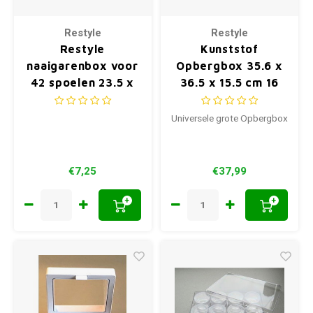
Restyle
Restyle
Restyle
Kunststof
naaigarenbox voor
Opbergbox 35.6 x
42 spoelen 23.5 x
36.5 x 15.5 cm 16
13.5 x 6.5 cm
vakken
Universele grote Opbergbox
€7,25
€37,99
+
+