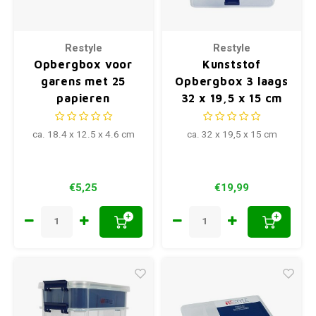
Restyle
Restyle
Opbergbox voor
Kunststof
garens met 25
Opbergbox 3 laags
papieren
32 x 19,5 x 15 cm
wikkelkaartjes
ca. 18.4 x 12.5 x 4.6 cm
ca. 32 x 19,5 x 15 cm
€5,25
€19,99
+
+