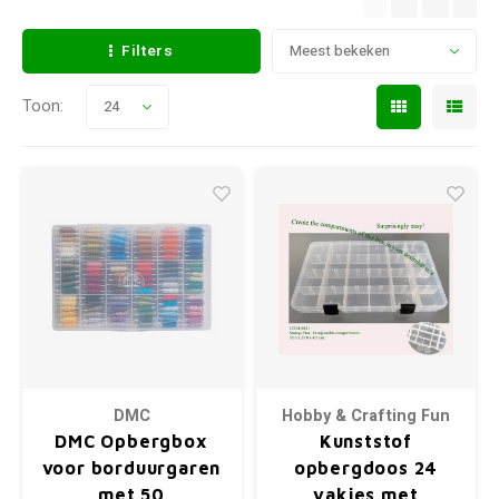
Filters
Meest bekeken
Toon:
24
DMC
Hobby & Crafting Fun
DMC Opbergbox
Kunststof
voor borduurgaren
opbergdoos 24
met 50
vakjes met