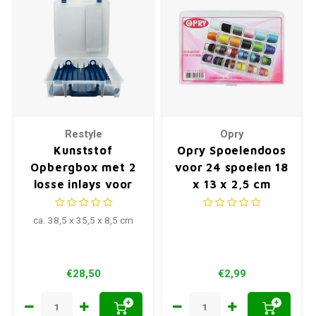
Restyle
Opry
Kunststof
Opry Spoelendoos
Opbergbox met 2
voor 24 spoelen 18
losse inlays voor
x 13 x 2,5 cm
naaigaren
ca. 38,5 x 35,5 x 8,5 cm
€28,50
€2,99
+
+