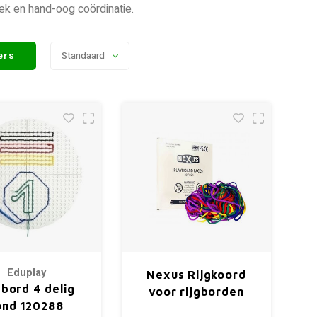
ek en hand-oog coördinatie.
ters
Standaard
Eduplay
Nexus Rijgkoord
gbord 4 delig
voor rijgborden
ond 120288