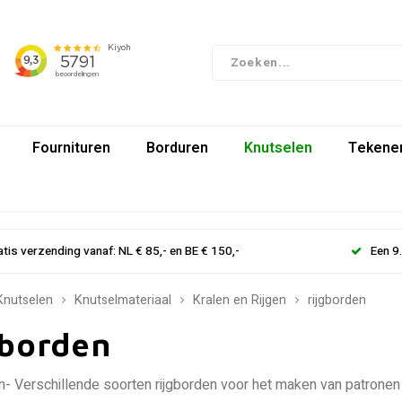
Fournituren
Borduren
Knutselen
Tekenen
atis verzending vanaf: NL € 85,- en BE € 150,-
Een 9
Knutselen
Knutselmateriaal
Kralen en Rijgen
rijgborden
gborden
n- Verschillende soorten rijgborden voor het maken van patrone