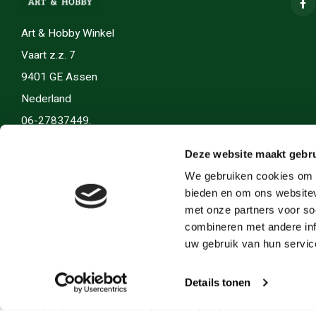
Art & Hobby Winkel
Vaart z.z. 7
9401 GE Assen
Nederland
06-27837449.
info(@)artenhobby.nl.
Deze website maakt gebru
We gebruiken cookies om c
bieden en om ons websitev
met onze partners voor so
combineren met andere inf
uw gebruik van hun servic
Details tonen
© Copyright 2026 Art en Hobby - Theme by
Shopmonkey