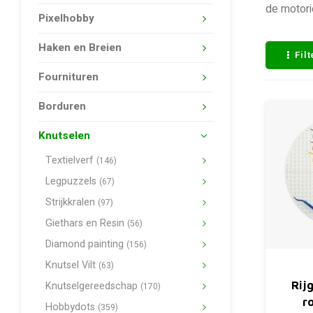
de motori
Pixelhobby
Haken en Breien
Fil
Fournituren
Borduren
Knutselen
Textielverf
(146)
Legpuzzels
(67)
Strijkkralen
(97)
Giethars en Resin
(56)
Diamond painting
(156)
Knutsel Vilt
(63)
Knutselgereedschap
Rij
(170)
r
Hobbydots
(359)