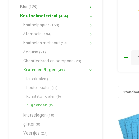
Klei
(129)
Knutselmateriaal
(454)
Knutselpapier
(153)
Stempels
(134)
Knutselen met hout
(103)
Sequins
(21)
Chenilledraad en pompons
(28)
Kralen en Rijgen
(41)
letterkralen
(6)
houten kralen
(11)
Standaa
kunststof kralen
(9)
rijgborden
(2)
knutselogen
(18)
glitter
(8)
Veertjes
(27)