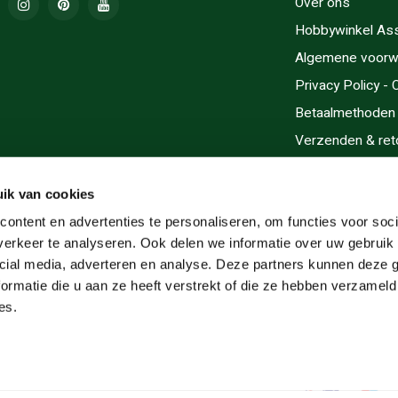
Over ons
Hobbywinkel As
Algemene voorw
Privacy Policy -
Betaalmethoden
Verzenden & ret
Contact/Opening
Sitemap
ik van cookies
Cadeaubonnen
ontent en advertenties te personaliseren, om functies voor soci
erkeer te analyseren. Ook delen we informatie over uw gebruik 
Inlijsten
cial media, adverteren en analyse. Deze partners kunnen deze
Servicegebieden
ormatie die u aan ze heeft verstrekt of die ze hebben verzameld
RSS-feed
es.