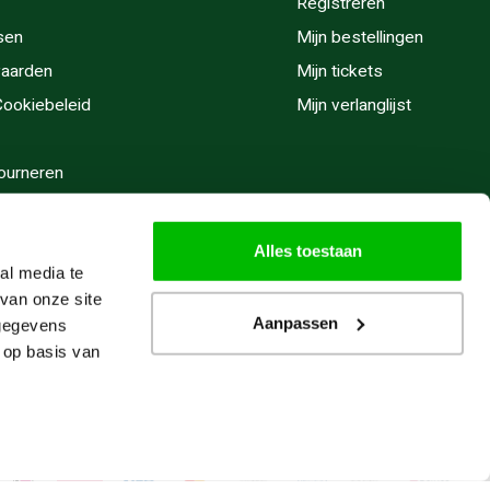
Registreren
sen
Mijn bestellingen
aarden
Mijn tickets
 Cookiebeleid
Mijn verlanglijst
ourneren
stijden
Alles toestaan
al media te
van onze site
Aanpassen
 gegevens
 op basis van