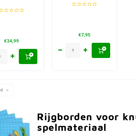
€7,95
€34,99
+
+
rd
Rijgborden voor kn
spelmateriaal