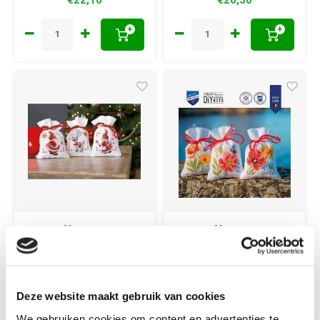
+
+
Vervaco
Vervaco
Vervaco
Vervaco
Geurzakjes
Kruidenzakjes
Kerstkabouters
Klaprozen en wilde
Deze website maakt gebruik van cookies
0150688
bloemen 3 stuks
ca. 8 x 20 cm
We gebruiken cookies om content en advertenties te