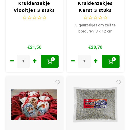
Kruidenzakje
Kruidenzakjes
Viooltjes 3 stuks
Kerst 3 stuks
0169374
0194764
3 geurzakjes om zelf te
borduren; 8 x 12 cm
€21,50
€20,70
+
+