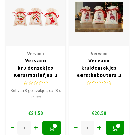
Vervaco
Vervaco
Vervaco
Vervaco
kruidenzakjes
kruidenzakjes
Kerstmotiefjes 3
Kerstkabouters 3
stuks 0172213
st 0155951
Set van 3 geurzakjes; ca. 8 x
12 cm
€21,50
€20,50
+
+