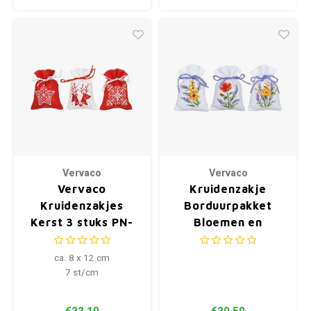
Vervaco
Vervaco
Vervaco
Kruidenzakje
Kruidenzakjes
Borduurpakket
Kerst 3 stuks PN-
Bloemen en
0217816
lavendel 3 stuks
0165143
ca. 8 x 12 cm
7 st/cm
€22,10
€20,50