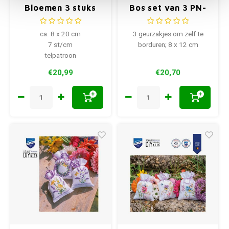
Bloemen 3 stuks
Bos set van 3 PN-
0203548
ca. 8 x 20 cm
3 geurzakjes om zelf te
7 st/cm
borduren; 8 x 12 cm
telpatroon
€20,99
€20,70
+
+