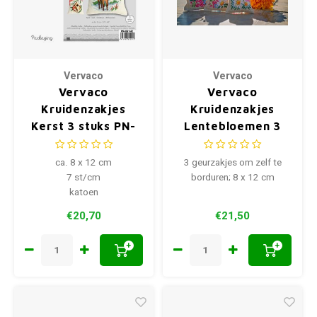
Vervaco
Vervaco
Vervaco
Vervaco
Kruidenzakjes
Kruidenzakjes
Kerst 3 stuks PN-
Lentebloemen 3
0021442
stuks 0196584
ca. 8 x 12 cm
3 geurzakjes om zelf te
7 st/cm
borduren; 8 x 12 cm
katoen
€20,70
€21,50
+
+