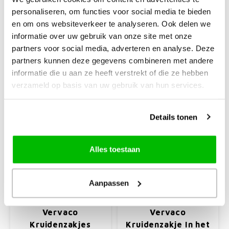
7 st/cm
personaliseren, om functies voor social media te bieden
telpatroon
en om ons websiteverkeer te analyseren. Ook delen we
€20,50
€20,99
informatie over uw gebruik van onze site met onze
partners voor social media, adverteren en analyse. Deze
+
+
partners kunnen deze gegevens combineren met andere
informatie die u aan ze heeft verstrekt of die ze hebben
verzameld op basis van uw gebruik van hun services.
Details tonen
Alles toestaan
Aanpassen
Vervaco
Vervaco
Vervaco
Vervaco
Kruidenzakjes
Kruidenzakje In het