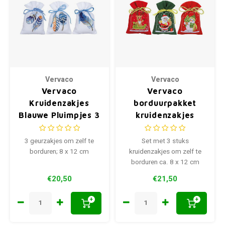
Vervaco
Vervaco
Vervaco
Vervaco
Kruidenzakjes
borduurpakket
Blauwe Pluimpjes 3
kruidenzakjes
stuks 0170243
kerstfiguren
0172635
3 geurzakjes om zelf te
Set met 3 stuks
borduren; 8 x 12 cm
kruidenzakjes om zelf te
borduren ca. 8 x 12 cm
€20,50
€21,50
+
+