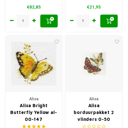
€82,85
€21,95
+
+
Alisa
Alisa
Alisa Bright
Alisa
Butterfly Yellow al-
borduurpakket 2
00-147
vlinders 0-50