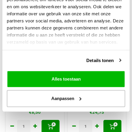
en om ons websiteverkeer te analyseren. Ook delen we
informatie over uw gebruik van onze site met onze
partners voor social media, adverteren en analyse. Deze
partners kunnen deze gegevens combineren met andere
informatie die u aan ze heeft verstrekt of die ze hebben
verzameld op basis van uw gebruik van hun services.
Alisa
AVA Stitch
Details tonen
Alisa Bright
Ava Stitch
Butterfly Blue al-
Borduurpakket The
00-149
Moss
Alles toestaan
ca. 23.81 x 22.70 cm
6,3 kr/cm
Aanpassen
telpakket
€8,50
€24,75
+
+