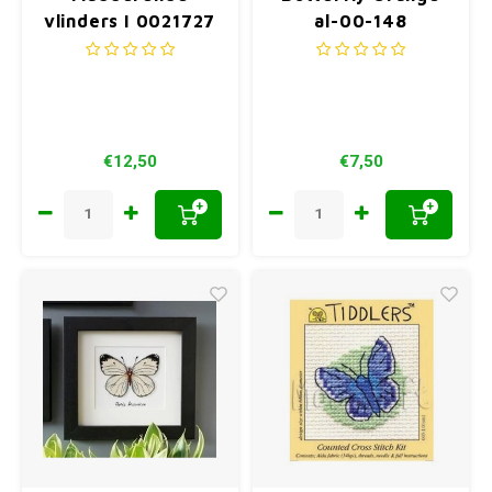
vlinders I 0021727
al-00-148
€12,50
€7,50
+
+