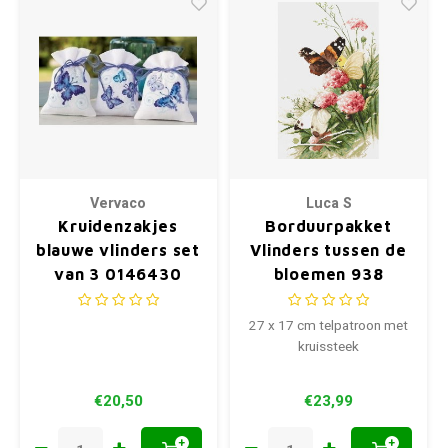
Vervaco
Luca S
Kruidenzakjes
Borduurpakket
blauwe vlinders set
Vlinders tussen de
van 3 0146430
bloemen 938
27 x 17 cm telpatroon met
kruissteek
€20,50
€23,99
+
+