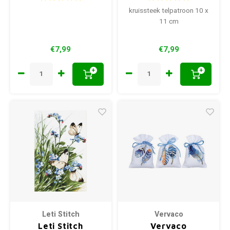
kruissteek telpatroon 10 x
11 cm
€7,99
€7,99
+
+
Leti Stitch
Vervaco
Leti Stitch
Vervaco