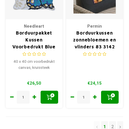
Needleart
Permin
Borduurpakket
Borduurkussen
Kussen
zonnebloemen en
Voorbedrukt Blue
vlinders 83 3142
Butterfly 40 x 40
cm
40 x 40 cm voorbedrukt
canvas, kruissteek
€26,50
€24,15
+
+
1
2