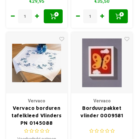
€29,95
€35,50
+
+
Vervaco
Vervaco
Vervaco borduren
Borduurpakket
tafelkleed Vlinders
vlinder 0009581
PN 0145088