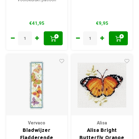
Voorbedrukt patroon
€41,95
€9,95
+
+
Vervaco
Alisa
Bladwijzer
Alisa Bright
Fladderende
Butterfly Orange