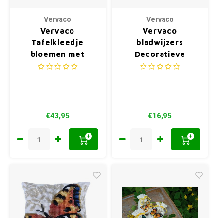
Vervaco
Vervaco
Vervaco
Vervaco
Tafelkleedje
bladwijzers
bloemen met
Decoratieve
vlinder 0021750
vlinders 0155949
€43,95
€16,95
+
+