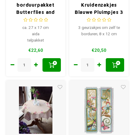
borduurpakket
Kruidenzakjes
Butterflies and
Blauwe Pluimpjes 3
Bluebird Flowers
stuks 0170243
ca. 27 x 17 cm
3 geurzakjes om zelf te
aida
borduren; 8 x 12 cm
telpakket
€22,60
€20,50
+
+