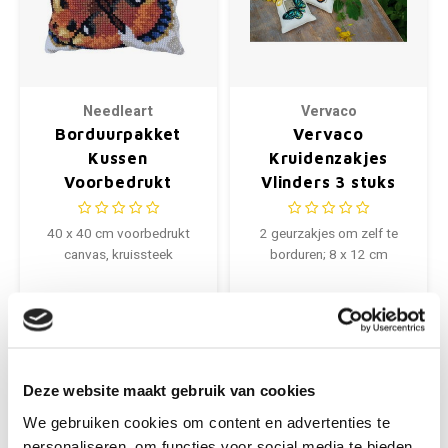
Needleart
Vervaco
Borduurpakket
Vervaco
Kussen
Kruidenzakjes
Voorbedrukt
Vlinders 3 stuks
Umber Butterfly
0147918
40 x 40 cm
40 x 40 cm voorbedrukt
2 geurzakjes om zelf te
canvas, kruissteek
borduren; 8 x 12 cm
€26,50
€20,50
+
+
Deze website maakt gebruik van cookies
We gebruiken cookies om content en advertenties te
personaliseren, om functies voor social media te bieden