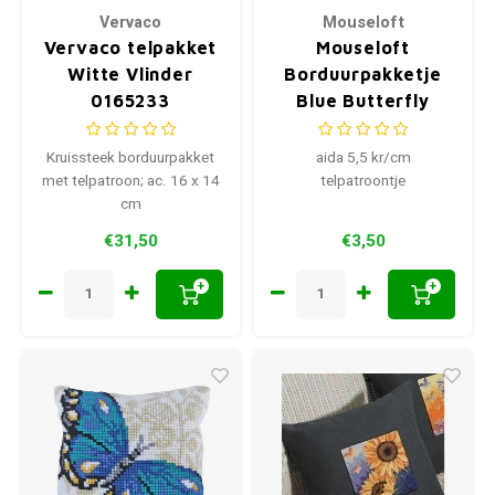
Vervaco
Mouseloft
Vervaco telpakket
Mouseloft
Witte Vlinder
Borduurpakketje
0165233
Blue Butterfly
Kruissteek borduurpakket
aida 5,5 kr/cm
met telpatroon; ac. 16 x 14
telpatroontje
cm
€31,50
€3,50
+
+