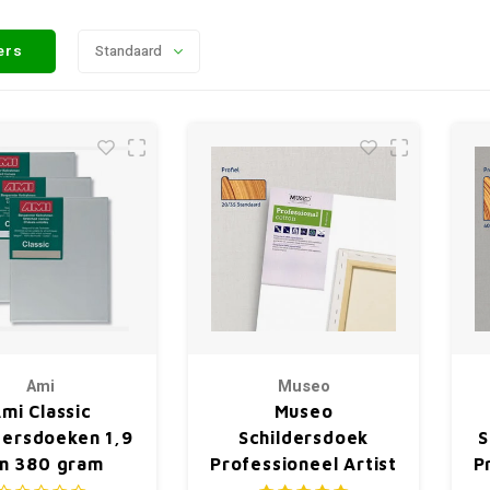
ters
Standaard
Ami
Museo
mi Classic
Museo
dersdoeken 1,9
Schildersdoek
S
m 380 gram
Professioneel Artist
P