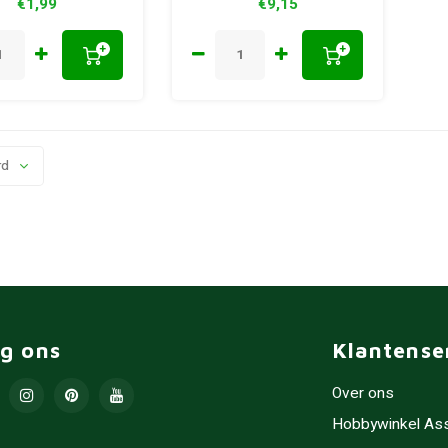
€1,99
€9,15
+
+
rd
lg ons
Klantense
Over ons
Hobbywinkel As