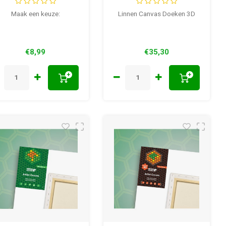
3D Katoen 335
41 mm 3D
gram 41 mm dik
Maak een keuze:
Linnen Canvas Doeken 3D
€8,99
€35,30
+
+