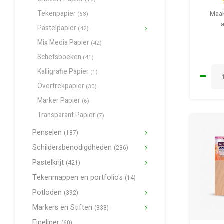
Tekenpapier
Maak
(63)
Pastelpapier
(42)
Mix Media Papier
(42)
Schetsboeken
(41)
Kalligrafie Papier
(1)
Overtrekpapier
(30)
Marker Papier
(6)
Transparant Papier
(7)
Penselen
(187)
Schildersbenodigdheden
(236)
Pastelkrijt
(421)
Tekenmappen en portfolio's
(14)
Potloden
(392)
Markers en Stiften
(333)
Fineliner
(60)