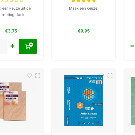
335 gram 21 mm dik
 een keuze uit de
Maak een keuze:
afmeting doek
€3,75
€9,95
+