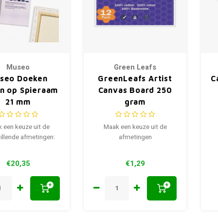
Museo
Green Leafs
seo Doeken
GreenLeafs Artist
C
en op Spieraam
Canvas Board 250
21 mm
gram
 een keuze uit de
Maak een keuze uit de
illende afmetingen:
afmetingen
€20,35
€1,29
+
+