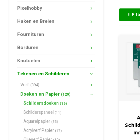
Pixelhobby
Fil
Haken en Breien
Fournituren
Borduren
Knutselen
Tekenen en Schilderen
Verf
(394)
Doeken en Papier
(129)
Schildersdoeken
(16)
Schilderspaneel
(11)
A
Aquarelpapier
(53)
Schil
Acrylverf Papier
(17)
m
Olieverf Papier
(10)