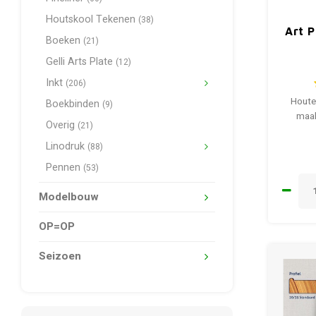
Houtskool Tekenen
(38)
Art P
Boeken
(21)
Gelli Arts Plate
(12)
Inkt
(206)
Houte
Boekbinden
(9)
maak
Overig
(21)
Linodruk
(88)
Pennen
(53)
Modelbouw
OP=OP
Seizoen