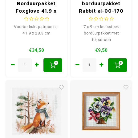
Borduurpakket
borduurpakket
Foxglove 41.9 x
Rabbit al-00-170
28.3 cm
Voorbedrukt patroon ca.
7 x 9 cm kruissteek
41.9 x 28.3 cm
borduurpakket met
telpatroon
€34,50
€9,50
+
+