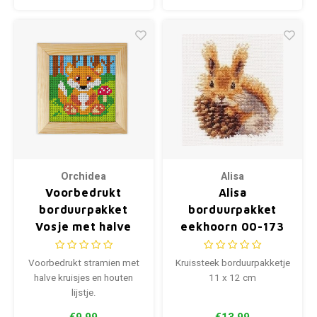
Orchidea
Alisa
Voorbedrukt
Alisa
borduurpakket
borduurpakket
Vosje met halve
eekhoorn 00-173
kruisjes 11 x 11 cm
Voorbedrukt stramien met
Kruissteek borduurpakketje
halve kruisjes en houten
11 x 12 cm
lijstje.
€9,99
€13,99