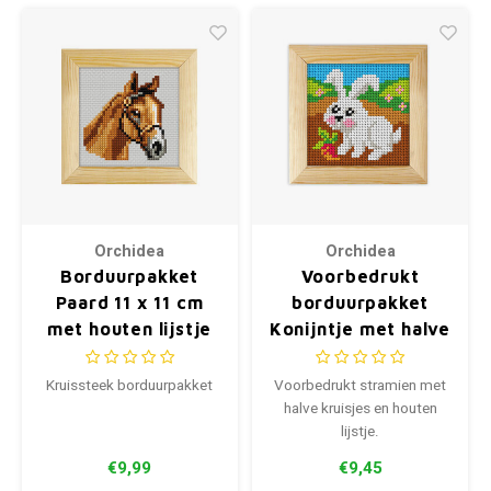
Orchidea
Orchidea
Borduurpakket
Voorbedrukt
Paard 11 x 11 cm
borduurpakket
met houten lijstje
Konijntje met halve
kruisjes 11 x 11 cm
Kruissteek borduurpakket
Voorbedrukt stramien met
halve kruisjes en houten
lijstje.
€9,99
€9,45