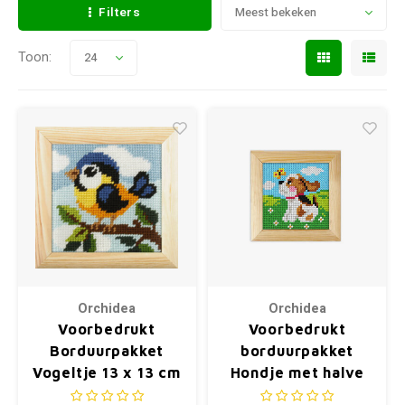
Filters
Meest bekeken
Toon:
24
Orchidea
Orchidea
Voorbedrukt
Voorbedrukt
Borduurpakket
borduurpakket
Vogeltje 13 x 13 cm
Hondje met halve
met houten lijstje
kruisjes 11 x 11 cm