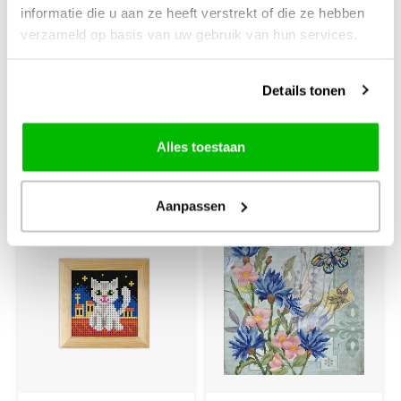
informatie die u aan ze heeft verstrekt of die ze hebben
Pioenroos 47
British Cat al-00-
verzameld op basis van uw gebruik van hun services.
134
Kruissteek met telpatroon
22 x 24 cm
Details tonen
€36,23
€13,50
Alles toestaan
+
+
Aanpassen