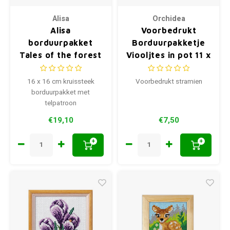
Alisa
Orchidea
Alisa
Voorbedrukt
borduurpakket
Borduurpakketje
Tales of the forest
Viooljtes in pot 11 x
Fox S0-243
11 cm
16 x 16 cm kruissteek
Voorbedrukt stramien
borduurpakket met
telpatroon
€19,10
€7,50
+
+