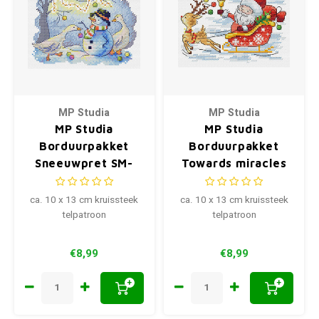
MP Studia
MP Studia
MP Studia
MP Studia
Borduurpakket
Borduurpakket
Sneeuwpret SM-
Towards miracles
736
SM-669
ca. 10 x 13 cm kruissteek
ca. 10 x 13 cm kruissteek
telpatroon
telpatroon
€8,99
€8,99
+
+