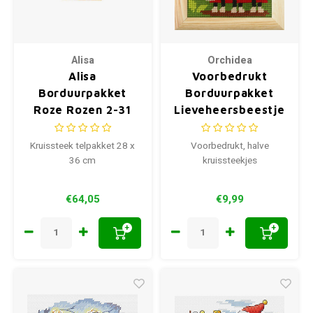
Alisa
Orchidea
Alisa
Voorbedrukt
Borduurpakket
Borduurpakket
Roze Rozen 2-31
Lieveheersbeestje
13 x 13 cm met
houten lijstje
Kruissteek telpakket 28 x
Voorbedrukt, halve
36 cm
kruissteekjes
€64,05
€9,99
+
+