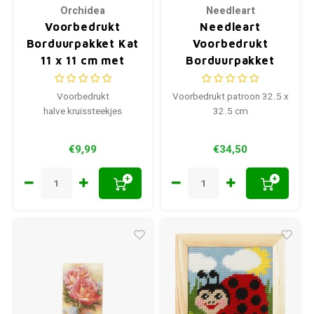
Orchidea
Needleart
Voorbedrukt
Needleart
Borduurpakket Kat
Voorbedrukt
11 x 11 cm met
Borduurpakket
houten lijstje
Cornflower Field
Voorbedrukt
Voorbedrukt patroon 32.5 x
halve kruissteekjes
32.5 cm
€9,99
€34,50
+
+