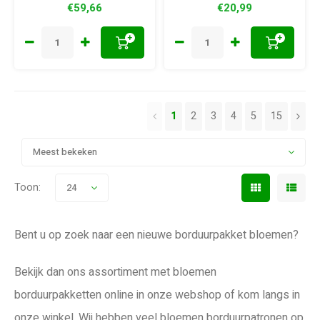
€59,66
€20,99
+
+
1
2
3
4
5
15
Meest bekeken
Toon:
24
Bent u op zoek naar een nieuwe borduurpakket bloemen?
Bekijk dan ons assortiment met bloemen
borduurpakketten online in onze webshop of kom langs in
onze winkel. Wij hebben veel bloemen borduurpatronen op