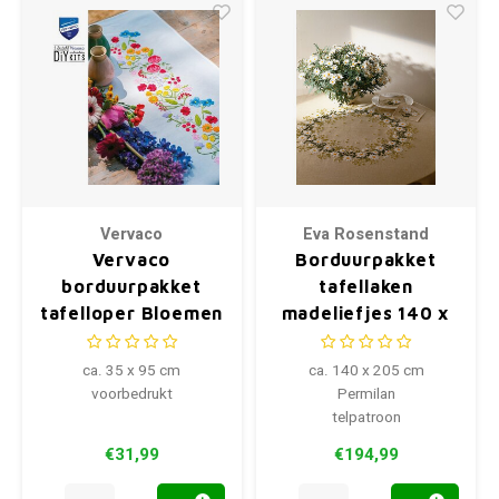
Vervaco
Eva Rosenstand
Vervaco
Borduurpakket
borduurpakket
tafellaken
tafelloper Bloemen
madeliefjes 140 x
symfonie
205 cm 12-4404
ca. 35 x 95 cm
ca. 140 x 205 cm
voorbedrukt
Permilan
telpatroon
€31,99
€194,99