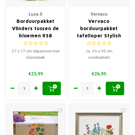
Luca S
Vervaco
Borduurpakket
Vervaco
Vlinders tussen de
borduurpakket
bloemen 938
tafelloper Stylish
Florals
27 x 17 cm telpatroon met
ca. 35 x 95 cm
kruissteek
voorbedrukt
€23,99
€26,95
+
+