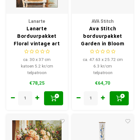
Lanarte
AVA Stitch
Lanarte
Ava Stitch
Borduurpakket
borduurpakket
Floral vintage art
Garden in Bloom
ca. 30 x 37 cm
ca. 47.63 x 25.72 cm
katoen 5.2 kr/cm
6.3 kr/cm
telpatroon
telpatroon
€78,25
€64,70
+
+