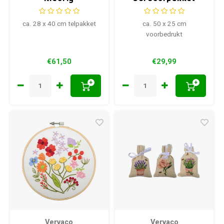
bloemenboeket
kussen Meadow
PN-0214127
Flowers
ca. 28 x 40 cm telpakket
ca. 50 x 25 cm
voorbedrukt
€61,50
€29,99
+
+
Vervaco
Vervaco