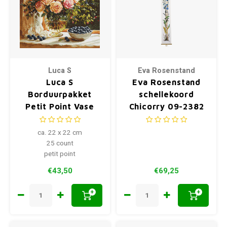
Luca S
Eva Rosenstand
Luca S
Eva Rosenstand
Borduurpakket
schellekoord
Petit Point Vase
Chicorry 09-2382
with Roses and
Blueberries
ca. 22 x 22 cm
25 count
petit point
€43,50
€69,25
+
+