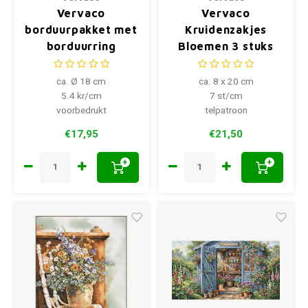
Vervaco
Vervaco
borduurpakket met
Kruidenzakjes
borduurring
Bloemen 3 stuks
Bloemen symfonie
PN-0201687
ca. Ø 18 cm
ca. 8 x 20 cm
5.4 kr/cm
7 st/cm
voorbedrukt
telpatroon
€17,95
€21,50
+
+