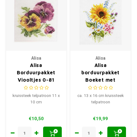
Alisa
Alisa
Alisa
Alisa
Borduurpakket
borduurpakket
Viooltjes 0-81
Boeket met
Zonnebloemen S2-
49
kruissteek telpatroon 11 x
ca. 13 x 16 cm kruissteek
10 cm
telpatroon
€10,50
€19,99
+
+