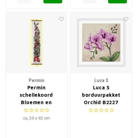
Permin
Luca S
Permin
Luca S
schellekoord
borduurpakket
Bloemen en
Orchid B2227
Vlinders 35-8148
ca, 20 x 92 cm