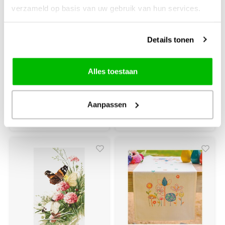
verzameld op basis van uw gebruik van hun services.
borduurpakket 8
De 4 seizoenen
vlinders 70-4151
0147602
Details tonen
ca. 33 x 45 cm
Aida
Alles toestaan
€82,85
€26,50
Aanpassen
+
+