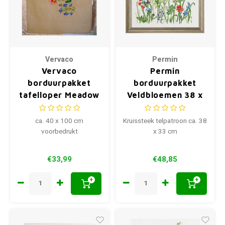
Vervaco
Permin
Vervaco
Permin
borduurpakket
borduurpakket
tafelloper Meadow
Veldbloemen 38 x
Flowers
33 cm 70-0306
ca. 40 x 100 cm
Kruissteek telpatroon ca. 38
voorbedrukt
x 33 cm
€33,99
€48,85
+
+