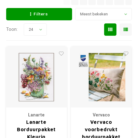
Filters
Meest bekeken
Toon:
24
Lanarte
Vervaco
Lanarte
Vervaco
Borduurpakket
voorbedrukt
Kleurig
borduurpakket