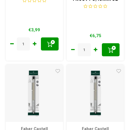
stiften
€3,99
€6,75
+
+
Faber Castell
Faber Castell