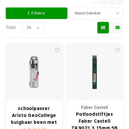
Filters
Meest bekeken
Toon:
24
Faber Castell
schoolpasser
Potloodstiftjes
Aristo GeoCollege
Faber Castell
buigbaar been met
TK9071 3,15mm 5B