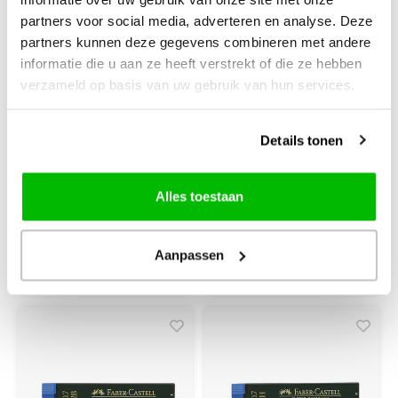
partners voor social media, adverteren en analyse. Deze
Faber Castell
Faber Castell
partners kunnen deze gegevens combineren met andere
potloodstiftjes
potloodstiftjes
informatie die u aan ze heeft verstrekt of die ze hebben
Faber Castell
Faber Castell
verzameld op basis van uw gebruik van hun services.
Super-Polymer
Super-Polymer
0,35mm B
0,5mm 2B
Details tonen
Alles toestaan
€1,99
€1,50
+
+
Aanpassen