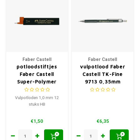
Faber Castell
Faber Castell
potloodstiftjes
vulpotlood Faber
Faber Castell
Castell TK-Fine
Super-Polymer
9713 0,35mm
1,0mm HB
Vulpotloden 1,0 mm 12
stuks HB
€1,50
€6,35
+
+