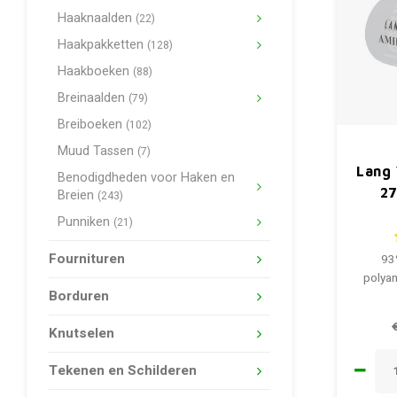
Haaknaalden
(22)
Haakpakketten
(128)
Haakboeken
(88)
Breinaalden
(79)
Breiboeken
(102)
Muud Tassen
(7)
Lang 
Benodigdheden voor Haken en
27
Breien
(243)
Punniken
(21)
Fournituren
93
polyam
Borduren
Knutselen
Tekenen en Schilderen