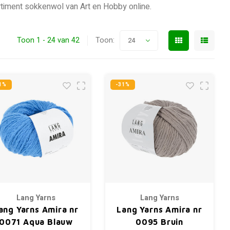
ortiment sokkenwol van Art en Hobby online.
Toon 1 - 24 van 42
Toon:
24
1%
-31%
Lang Yarns
Lang Yarns
ang Yarns Amira nr
Lang Yarns Amira nr
0071 Aqua Blauw
0095 Bruin