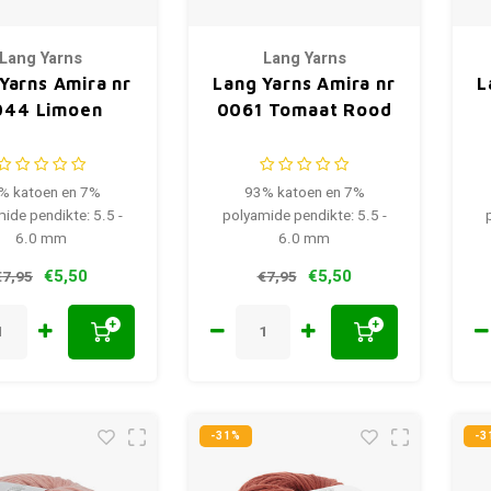
Lang Yarns
Lang Yarns
Yarns Amira nr
Lang Yarns Amira nr
L
044 Limoen
0061 Tomaat Rood
% katoen en 7%
93% katoen en 7%
ide pendikte: 5.5 -
polyamide pendikte: 5.5 -
6.0 mm
6.0 mm
€5,50
€5,50
€7,95
€7,95
+
+
-31%
-3