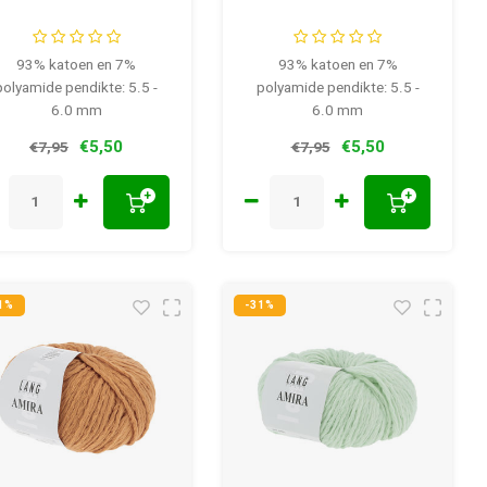
93% katoen en 7%
93% katoen en 7%
polyamide pendikte: 5.5 -
polyamide pendikte: 5.5 -
6.0 mm
6.0 mm
€5,50
€5,50
€7,95
€7,95
+
+
1%
-31%