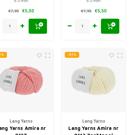
6.0 mm
6.0 mm
€5,50
€5,50
€7,95
€7,95
+
+
1%
-31%
Lang Yarns
Lang Yarns
ang Yarns Amira nr
Lang Yarns Amira nr