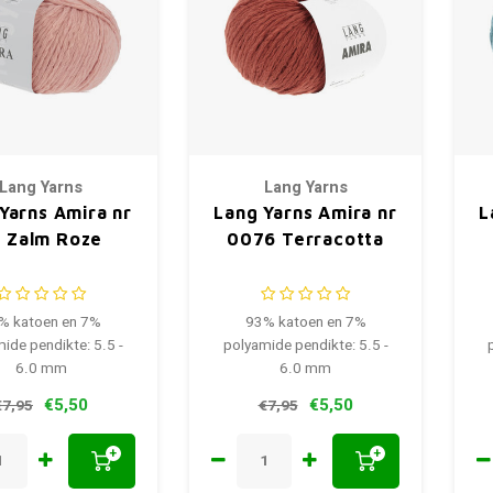
Lang Yarns
Lang Yarns
Yarns Amira nr
Lang Yarns Amira nr
L
 Zalm Roze
0076 Terracotta
% katoen en 7%
93% katoen en 7%
ide pendikte: 5.5 -
polyamide pendikte: 5.5 -
6.0 mm
6.0 mm
€5,50
€5,50
€7,95
€7,95
+
+