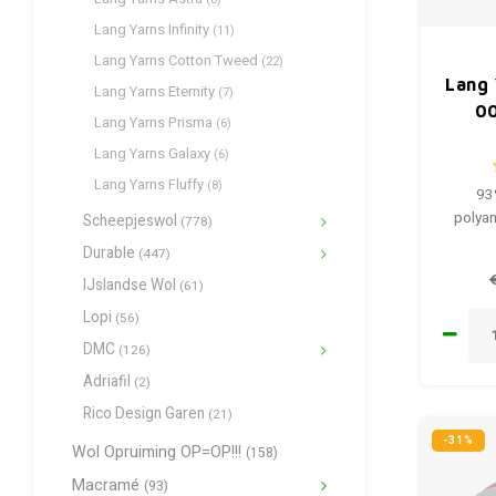
Lang Yarns Infinity
(11)
Lang Yarns Cotton Tweed
(22)
Lang 
Lang Yarns Eternity
(7)
0
Lang Yarns Prisma
(6)
Lang Yarns Galaxy
(6)
Lang Yarns Fluffy
(8)
93
polyam
Scheepjeswol
(778)
Durable
(447)
IJslandse Wol
(61)
Lopi
(56)
DMC
(126)
Adriafil
(2)
Rico Design Garen
(21)
-31%
Wol Opruiming OP=OP!!!
(158)
Macramé
(93)