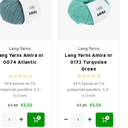
Lang Yarns
Lang Yarns
ang Yarns Amira nr
Lang Yarns Amira nr
0074 Atlantic
0172 Turquoise
Groen
93% katoen en 7%
93% katoen en 7%
polyamide pendikte: 5.5 -
polyamide pendikte: 5.5 -
6.0 mm
6.0 mm
€5,50
€5,50
€7,95
€7,95
+
+