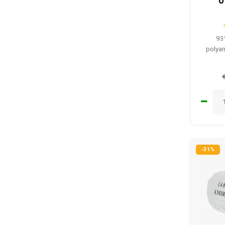
0
93
polyam
-31%