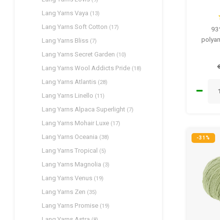
Lang Yarns Vaya
(13)
Lang Yarns Soft Cotton
(17)
93
polyam
Lang Yarns Bliss
(7)
Lang Yarns Secret Garden
(10)
Lang Yarns Wool Addicts Pride
(18)
Lang Yarns Atlantis
(28)
Lang Yarns Linello
(11)
Lang Yarns Alpaca Superlight
(7)
Lang Yarns Mohair Luxe
(17)
Lang Yarns Oceania
(38)
-31%
Lang Yarns Tropical
(5)
Lang Yarns Magnolia
(3)
Lang Yarns Venus
(19)
Lang Yarns Zen
(35)
Lang Yarns Promise
(19)
Lang Yarns Astra
(8)