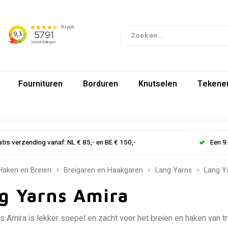
Fournituren
Borduren
Knutselen
Tekenen
atis verzending vanaf: NL € 85,- en BE € 150,-
Een 9
Haken en Breien
Breigaren en Haakgaren
Lang Yarns
Lang Y
g Yarns Amira
s Amira is lekker soepel en zacht voor het breien en haken van tru