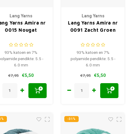
Lang Yarns
Lang Yarns
ang Yarns Amira nr
Lang Yarns Amira nr
0015 Nougat
0091 Zacht Groen
93% katoen en 7%
93% katoen en 7%
polyamide pendikte: 5.5 -
polyamide pendikte: 5.5 -
6.0 mm
6.0 mm
€5,50
€5,50
€7,95
€7,95
+
+
1%
-31%