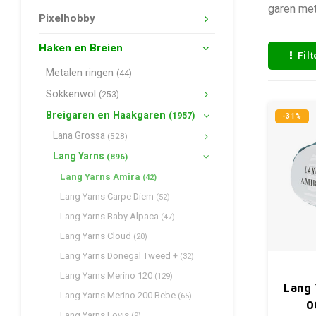
garen met
Pixelhobby
Haken en Breien
Fil
Metalen ringen
(44)
Sokkenwol
(253)
Breigaren en Haakgaren
(1957)
-31%
Lana Grossa
(528)
Lang Yarns
(896)
Lang Yarns Amira
(42)
Lang Yarns Carpe Diem
(52)
Lang Yarns Baby Alpaca
(47)
Lang Yarns Cloud
(20)
Lang Yarns Donegal Tweed +
(32)
Lang Yarns Merino 120
(129)
Lang 
Lang Yarns Merino 200 Bebe
(65)
0
Lang Yarns Lovis
(9)