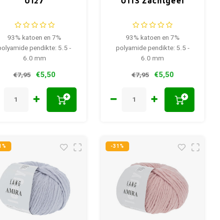
0127
0113 Zachtgeel
93% katoen en 7%
93% katoen en 7%
polyamide pendikte: 5.5 -
polyamide pendikte: 5.5 -
6.0 mm
6.0 mm
€5,50
€5,50
€7,95
€7,95
+
+
1%
-31%