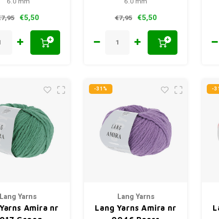
6.0 mm
6.0 mm
€5,50
€5,50
€7,95
€7,95
+
+
-31%
-3
Lang Yarns
Lang Yarns
Yarns Amira nr
Lang Yarns Amira nr
L