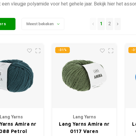
 een vleugje polyamide voor het gehele jaar. Bekijk hier het ass
1
2
ters
Meest bekeken
-31%
-3
Lang Yarns
Lang Yarns
Yarns Amira nr
Lang Yarns Amira nr
L
088 Petrol
0117 Varen