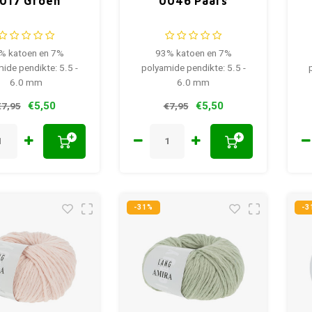
017 Groen
0046 Paars
% katoen en 7%
93% katoen en 7%
ide pendikte: 5.5 -
polyamide pendikte: 5.5 -
6.0 mm
6.0 mm
€5,50
€5,50
€7,95
€7,95
+
+
-31%
-3