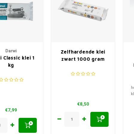
Darwi
Zelfhardende klei
 Classic klei 1
zwart 1000 gram
kg
h
k
€8,50
€7,99
+
+