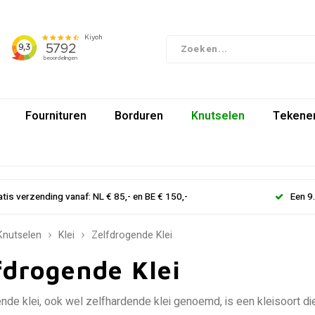
Fournituren
Borduren
Knutselen
Tekenen
atis verzending vanaf: NL € 85,- en BE € 150,-
Een 9
Knutselen
Klei
Zelfdrogende Klei
fdrogende Klei
nde klei, ook wel zelfhardende klei genoemd, is een kleisoort di