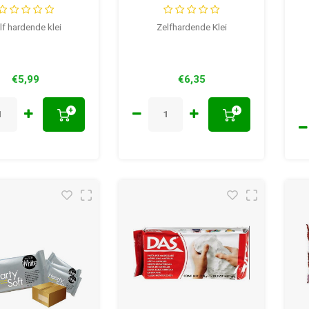
lf hardende klei
Zelfhardende Klei
€5,99
€6,35
+
+