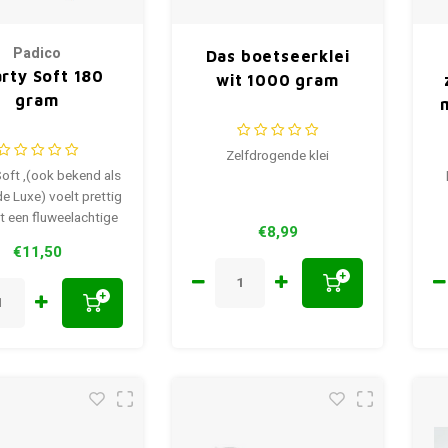
Padico
Das boetseerklei
rty Soft 180
wit 1000 gram
gram
Zelfdrogende klei
Soft ,(ook bekend als
de Luxe) voelt prettig
 een fluweelachtige
€8,99
structuur.
€11,50
+
+