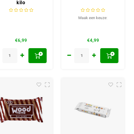
kilo
Maak een keuze:
€6,99
€4,99
+
+