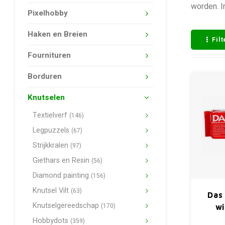
worden. I
Pixelhobby
Haken en Breien
Fil
Fournituren
Borduren
Knutselen
Textielverf
(146)
Legpuzzels
(67)
Strijkkralen
(97)
Giethars en Resin
(56)
Diamond painting
(156)
Knutsel Vilt
(63)
Das
Knutselgereedschap
(170)
wi
Hobbydots
(359)