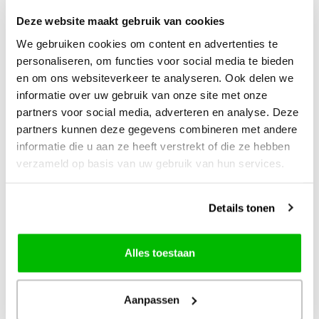
Deze website maakt gebruik van cookies
We gebruiken cookies om content en advertenties te
personaliseren, om functies voor social media te bieden
en om ons websiteverkeer te analyseren. Ook delen we
informatie over uw gebruik van onze site met onze
partners voor social media, adverteren en analyse. Deze
partners kunnen deze gegevens combineren met andere
informatie die u aan ze heeft verstrekt of die ze hebben
verzameld op basis van uw gebruik van hun services.
Robotime
Rokr
Robotime 3D
Rokr Muziekdoosje
Details tonen
Houten Puzzel
Hout Mechanische
London Tour Bus
Muziekdoos Koets
TGM02
Alles toestaan
Werkende Miniatuur London
ca 21,8 x 11,2 x 14,6cm
Tour Bus
Aanpassen