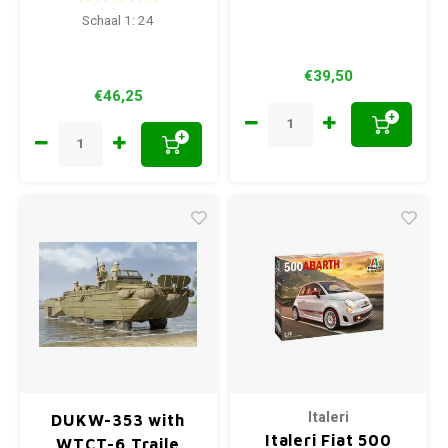
Schaal 1: 24
€39,50
€46,25
+
+
Italeri
DUKW-353 with
Italeri Fiat 500
WTCT-6 Traile