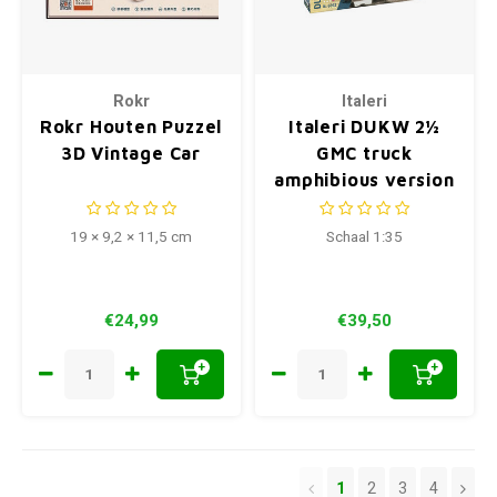
Rokr
Italeri
Rokr Houten Puzzel
Italeri DUKW 2½
3D Vintage Car
GMC truck
amphibious version
D DAY eighty years
19 × 9,2 × 11,5 cm
Schaal 1:35
€24,99
€39,50
+
+
1
2
3
4