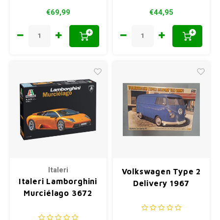
€69,99
€44,95
+
+
Italeri
Volkswagen Type 2
Italeri Lamborghini
Delivery 1967
Murciélago 3672