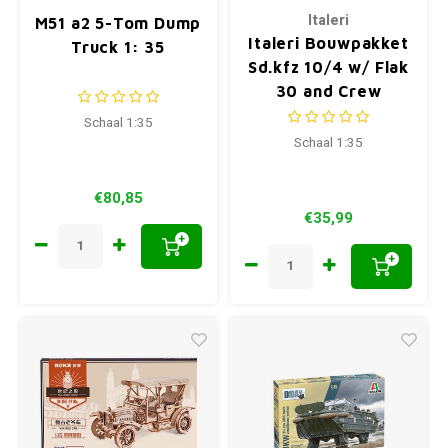
Italeri
M51 a2 5-Tom Dump
Italeri Bouwpakket
Truck 1: 35
Sd.kfz 10/4 w/ Flak
30 and Crew
Schaal 1:35
Schaal 1:35
€80,85
€35,99
+
+