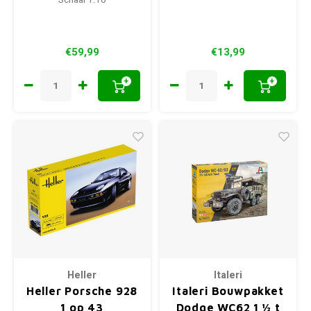
Schaal 1:16
€59,99
€13,99
+
+
Heller
Italeri
Heller Porsche 928
Italeri Bouwpakket
1 op 43
Dodge WC62 1 ½ t