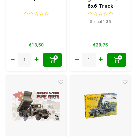
6x6 Truck
Schaal 1:35
€13,50
€29,75
+
+