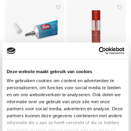
Prym
Gutermann
Deze website maakt gebruik van cookies
Prym Textiellijm
Gutermann
Tube 30 gram
Textiellijmstift
We gebruiken cookies om content en advertenties te
Tijdelijk 10 gram
personaliseren, om functies voor social media te bieden
en om ons websiteverkeer te analyseren. Ook delen we
Tube met 30 gram
Tijdelijke textiellijm stift
informatie over uw gebruik van onze site met onze
textiellijm
partners voor social media, adverteren en analyse. Deze
partners kunnen deze gegevens combineren met andere
informatie die u aan ze heeft verstrekt of die ze hebben
€5,90
€4,50
verzameld op basis van uw gebruik van hun services.