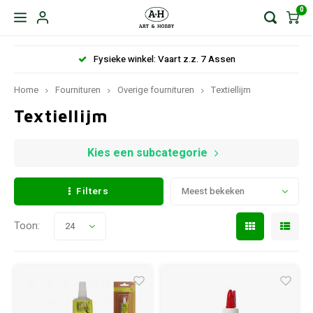
0
en
Gratis verzending vanaf: NL € 85,- en BE € 150,-
Home
Fournituren
Overige fournituren
Textiellijm
Textiellijm
Kies een subcategorie
Filters
Meest bekeken
Toon:
24