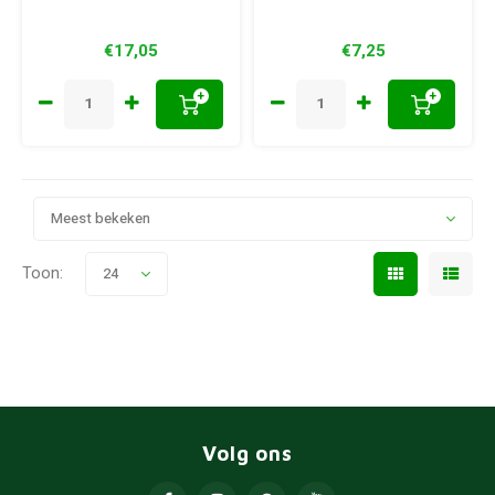
€17,05
€7,25
+
+
Meest bekeken
Toon:
24
Volg ons