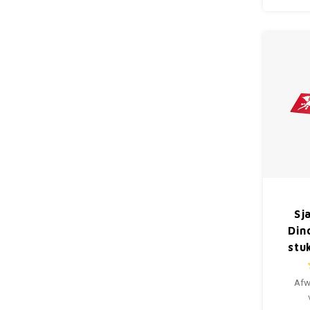
Sj
Din
stu
Afw