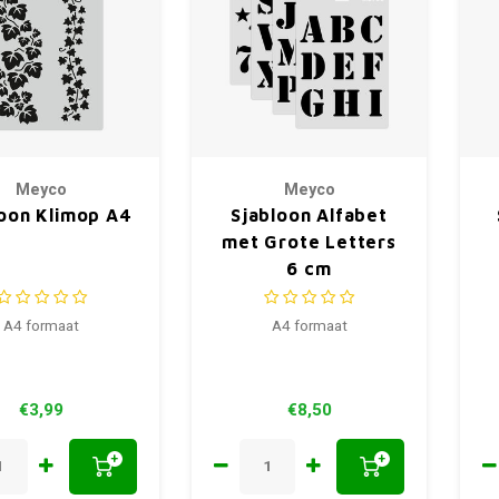
Meyco
Meyco
loon Klimop A4
Sjabloon Alfabet
met Grote Letters
6 cm
A4 formaat
A4 formaat
€3,99
€8,50
+
+