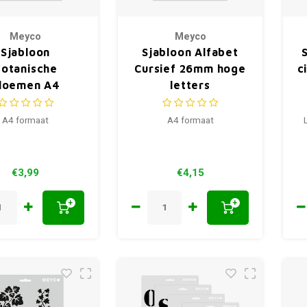
Meyco
Meyco
Sjabloon
Sjabloon Alfabet
otanische
Cursief 26mm hoge
c
loemen A4
letters
A4 formaat
A4 formaat
€3,99
€4,15
+
+