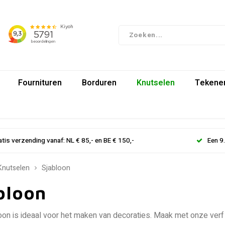
Fournituren
Borduren
Knutselen
Tekenen
atis verzending vanaf: NL € 85,- en BE € 150,-
Een 9
Knutselen
Sjabloon
bloon
oon is ideaal voor het maken van decoraties. Maak met onze verf