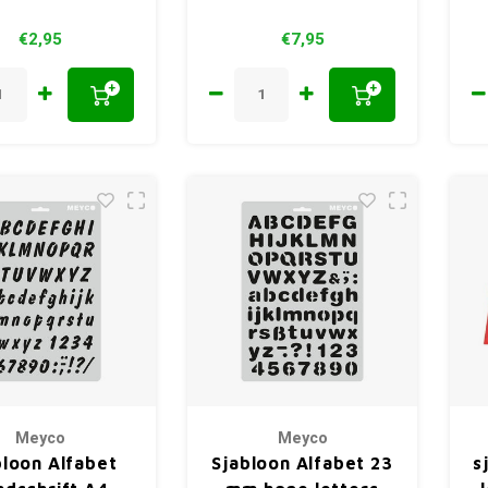
€2,95
€7,95
+
+
Meyco
Meyco
bloon Alfabet
Sjabloon Alfabet 23
s