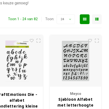
Dus keuze genoeg!
Toon 1 - 24 van 82
Toon:
24
Meyco
raftEmotions Die -
Sjabloon Alfabet
alfabet
met letterhoogte
andlettering kleine