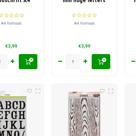
ndschrift A4
mm hoge letters
A4 formaat
A4 formaat
€3,99
€3,99
+
+