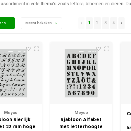
 assortiment in vele thema's zoals letters, bloemen en dieren. 
1
2
3
4
ters
Meest bekeken
Meyco
Meyco
C
bloon Sierlijk
Sjabloon Alfabet
et 22 mm hoge
met letterhoogte
h