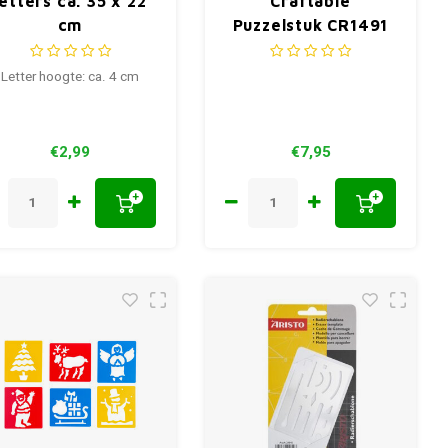
letters ca. 35 x 22
Craftable
cm
Puzzelstuk CR1491
83x73.5 mm
Letter hoogte: ca. 4 cm
€2,99
€7,95
+
+