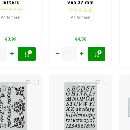
letters
van 27 mm
A4 formaat
A4 formaat
€3,99
€4,50
+
+