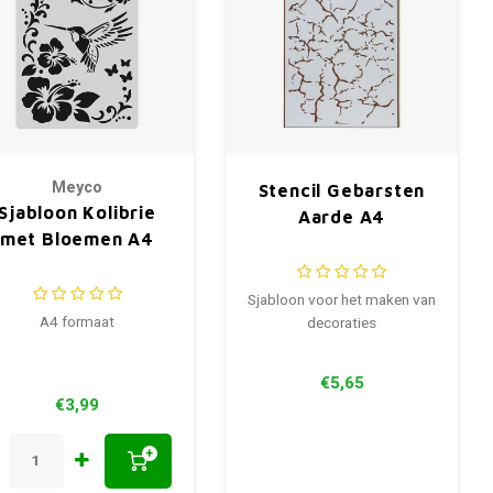
Meyco
Stencil Gebarsten
Sjabloon Kolibrie
Aarde A4
met Bloemen A4
Sjabloon voor het maken van
A4 formaat
decoraties
€5,65
€3,99
+