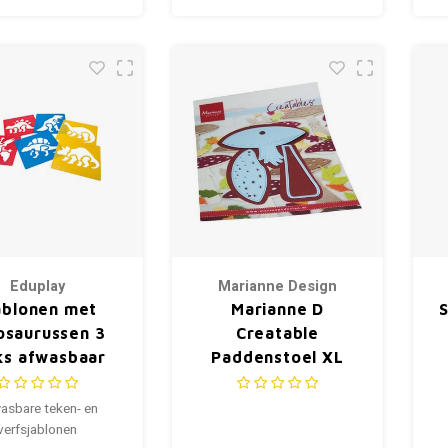
Eduplay
Marianne Design
ablonen met
Marianne D
osaurussen 3
Creatable
ks afwasbaar
Paddenstoel XL
LR0770
asbare teken- en
verfsjablonen