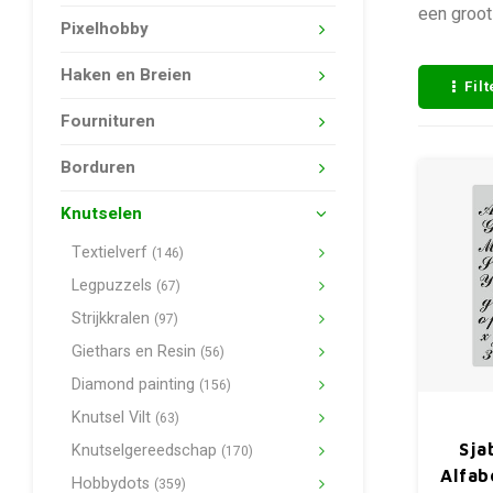
een groot
Pixelhobby
Haken en Breien
Fil
Fournituren
Borduren
Knutselen
Textielverf
(146)
Legpuzzels
(67)
Strijkkralen
(97)
Giethars en Resin
(56)
Diamond painting
(156)
Knutsel Vilt
(63)
Knutselgereedschap
Sja
(170)
Alfab
Hobbydots
(359)