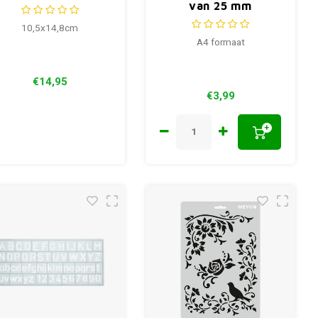
van 25 mm
letters Card
10,5x14,8cm
A4 formaat
€14,95
€3,99
+