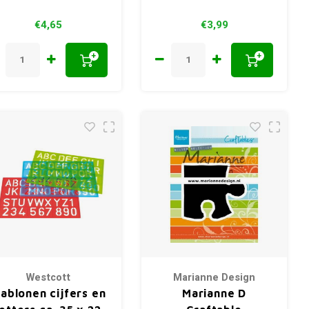
€4,65
€3,99
+
+
Westcott
Marianne Design
jablonen cijfers en
Marianne D