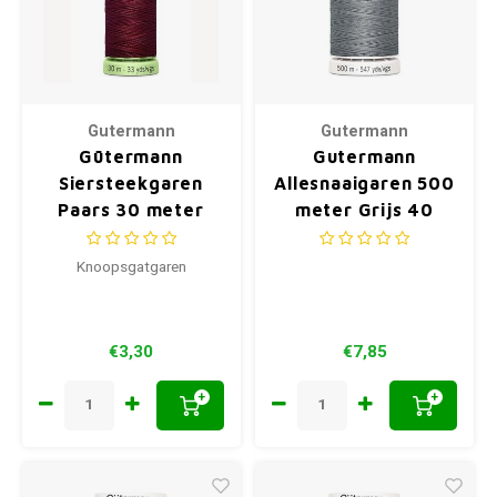
Gutermann
Gutermann
Gütermann
Gutermann
Siersteekgaren
Allesnaaigaren 500
Paars 30 meter
meter Grijs 40
369
Knoopsgatgaren
€3,30
€7,85
+
+