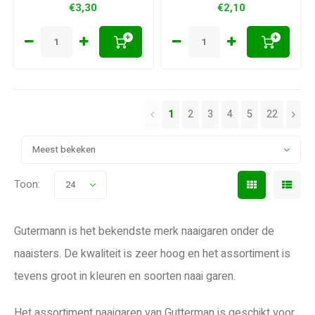
€3,30
€2,10
+
+
1
2
3
4
5
22
Meest bekeken
Toon:
24
Gutermann is het bekendste merk naaigaren onder de
naaisters. De kwaliteit is zeer hoog en het assortiment is
tevens groot in kleuren en soorten naai garen.
Het assortiment naaigaren van Gutterman is geschikt voor