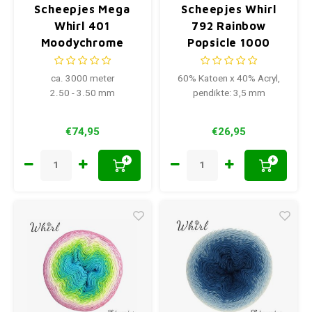
Scheepjes Mega
Scheepjes Whirl
Whirl 401
792 Rainbow
Moodychrome
Popsicle 1000
3000 meter
meter
ca. 3000 meter
60% Katoen x 40% Acryl,
2.50 - 3.50 mm
pendikte: 3,5 mm
€74,95
€26,95
+
+