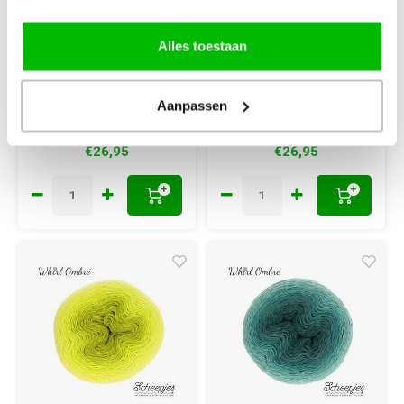
1000 m - 774
1000 m - 757
Salted Caramel
Strawberries &
Alles toestaan
Matcha
Scream
60% Katoen x 40% Acryl,
60% Katoen x 40% Acryl,
pendikte: 3,5 mm
pendikte: 3,5 mm
Aanpassen
€26,95
€26,95
+
+