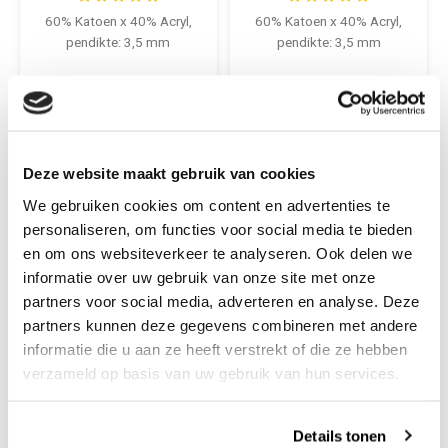
60% Katoen x 40% Acryl,
60% Katoen x 40% Acryl,
pendikte: 3,5 mm
pendikte: 3,5 mm
€26,95
€26,95
+
+
Deze website maakt gebruik van cookies
We gebruiken cookies om content en advertenties te
personaliseren, om functies voor social media te bieden
en om ons websiteverkeer te analyseren. Ook delen we
informatie over uw gebruik van onze site met onze
partners voor social media, adverteren en analyse. Deze
partners kunnen deze gegevens combineren met andere
informatie die u aan ze heeft verstrekt of die ze hebben
verzameld op basis van uw gebruik van hun services.
Scheepjeswol
Scheepjeswol
Details tonen
Scheepjes Whirl
Scheepjes Whirl