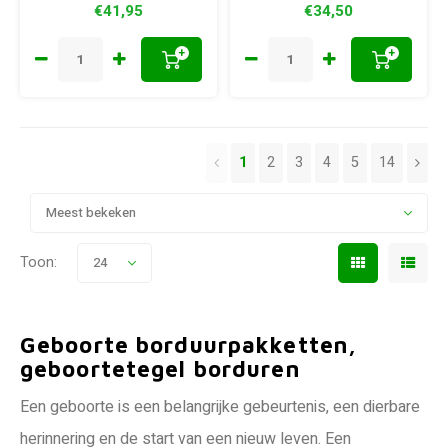
€41,95
€34,50
+
+
1
2
3
4
5
14
Meest bekeken
Toon:
24
Geboorte borduurpakketten,
geboortetegel borduren
Een geboorte is een belangrijke gebeurtenis, een dierbare
herinnering en de start van een nieuw leven. Een