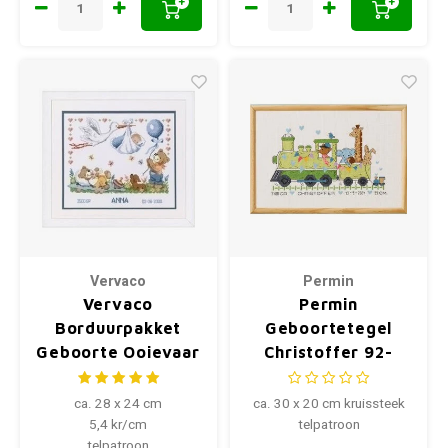
+
+
Vervaco
Permin
Vervaco
Permin
Borduurpakket
Geboortetegel
Geboorte Ooievaar
Christoffer 92-
0011996
3323
ca. 28 x 24 cm
ca. 30 x 20 cm kruissteek
5,4 kr/cm
telpatroon
telpatroon