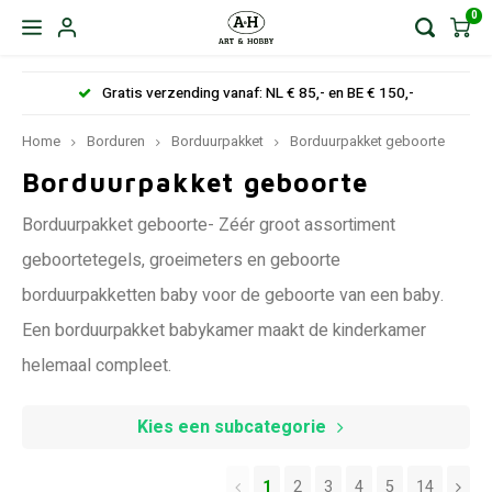
0
Gratis verzending vanaf: NL € 85,- en BE € 150,-
Home
Borduren
Borduurpakket
Borduurpakket geboorte
Borduurpakket geboorte
Borduurpakket geboorte- Zéér groot assortiment
geboortetegels, groeimeters en geboorte
borduurpakketten baby voor de geboorte van een baby.
Een borduurpakket babykamer maakt de kinderkamer
helemaal compleet.
Kies een subcategorie
1
2
3
4
5
14