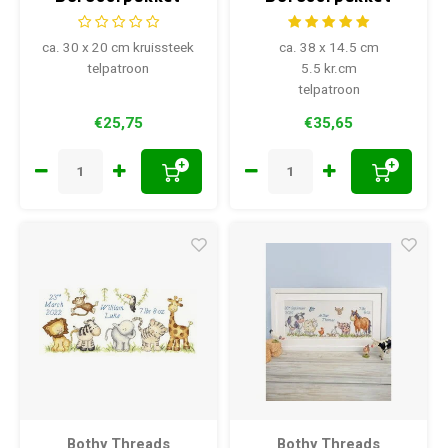
Geboortebus 92-
Woodland Welcome
1310
XKG4
ca. 30 x 20 cm kruissteek
ca. 38 x 14.5 cm
telpatroon
5.5 kr.cm
telpatroon
€25,75
€35,65
+
+
Bothy Threads
Bothy Threads