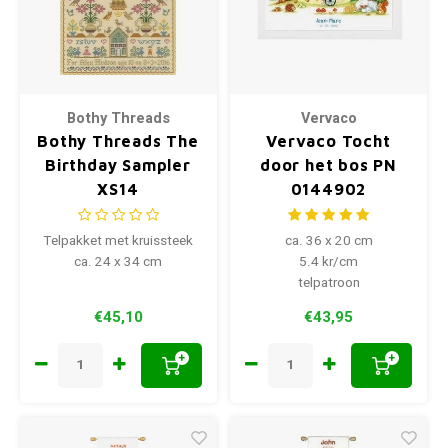
Bothy Threads
Vervaco
Bothy Threads The
Vervaco Tocht
Birthday Sampler
door het bos PN
XS14
0144902
Telpakket met kruissteek
ca. 36 x 20 cm
ca. 24 x 34 cm
5.4 kr/cm
telpatroon
€45,10
€43,95
+
+