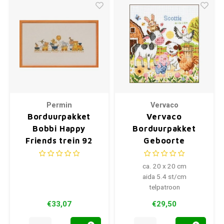
Permin
Vervaco
Borduurpakket
Vervaco
Bobbi Happy
Borduurpakket
Friends trein 92
Geboorte
2149
Boerderijdieren
ca. 20 x 20 cm
aida 5.4 st/cm
telpatroon
€33,07
€29,50