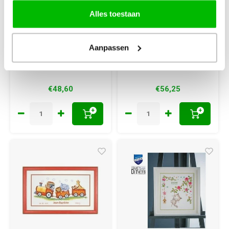
Geboortetegel
Geboortetegel
Alles toestaan
Borduurpakket
Bobbi Friends
Welcome To The
Farmer 90-8303
Aanpassen
World
28 x 26 cm kruissteek
telpatroon
€48,60
€56,25
+
+