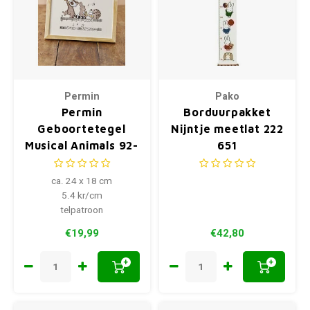
Permin
Pako
Permin
Borduurpakket
Geboortetegel
Nijntje meetlat 222
Musical Animals 92-
651
6153
ca. 24 x 18 cm
5.4 kr/cm
telpatroon
€19,99
€42,80
+
+