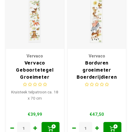
Vervaco
Vervaco
Vervaco
Borduren
Geboortetegel
groeimeter
Groeimeter
Boerderijdieren
Bosdieren PN-
0144082
0196856
Kruisteek telpatroon ca. 18
x 70 cm
€39,99
€47,50
+
+