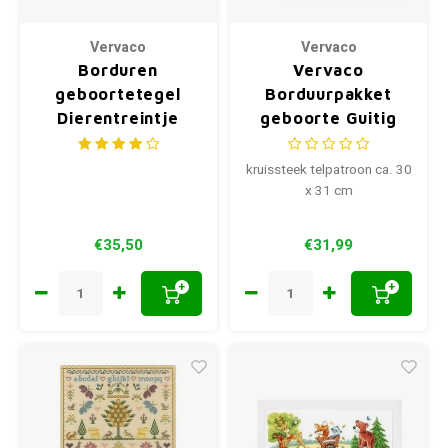
Vervaco
Vervaco
Borduren
Vervaco
geboortetegel
Borduurpakket
Dierentreintje
geboorte Guitig
0145025
poesje
kruissteek telpatroon ca. 30
x 31 cm
€35,50
€31,99
+
+