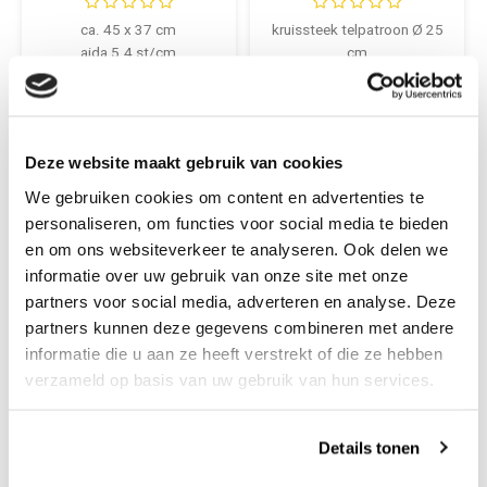
bloementuin
ca. 45 x 37 cm
kruissteek telpatroon Ø 25
aida 5.4 st/cm
cm
telpatroon
€45,75
€13,25
+
+
Deze website maakt gebruik van cookies
We gebruiken cookies om content en advertenties te
personaliseren, om functies voor social media te bieden
en om ons websiteverkeer te analyseren. Ook delen we
informatie over uw gebruik van onze site met onze
partners voor social media, adverteren en analyse. Deze
partners kunnen deze gegevens combineren met andere
informatie die u aan ze heeft verstrekt of die ze hebben
verzameld op basis van uw gebruik van hun services.
Details tonen
Bothy Threads
Permin
Bothy Threads
Permin