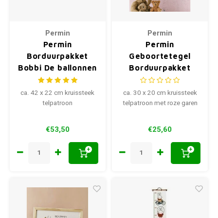
Permin
Permin
Permin
Permin
Borduurpakket
Geboortetegel
Bobbi De ballonnen
Borduurpakket
92 0396
Geboortebus 92-
1309
ca. 42 x 22 cm kruissteek
ca. 30 x 20 cm kruissteek
telpatroon
telpatroon met roze garen
€53,50
€25,60
+
+