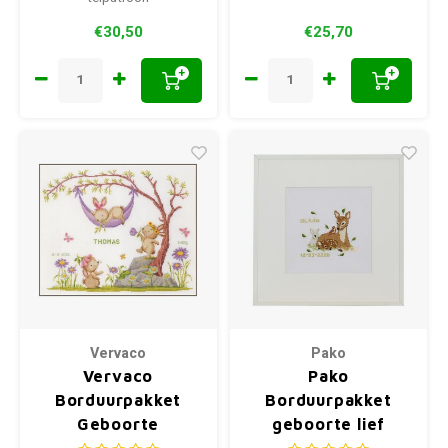
€30,50
€25,70
+
+
Vervaco
Pako
Vervaco
Pako
Borduurpakket
Borduurpakket
Geboorte
geboorte lief
Konijntjes in de
hertje