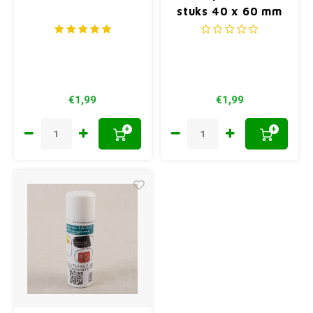
stuks 40 x 60 mm
€1,99
€1,99
+
+