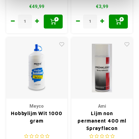
€49,99
€3,99
+
+
Meyco
Ami
Hobbylijm Wit 1000
Lijm non
gram
permanent 400 ml
Sprayflacon