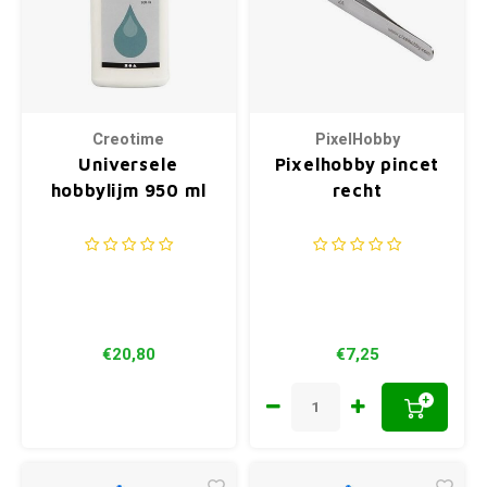
Creotime
PixelHobby
Universele
Pixelhobby pincet
hobbylijm 950 ml
recht
€20,80
€7,25
+