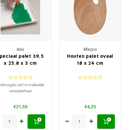
Ami
Meyco
peciaal palet 39,5
Houten palet ovaal
x 25,8 x 3 cm
18 x 24 cm
droogde verf is makkelijk
verwijderbaar
€21,50
€4,25
+
+