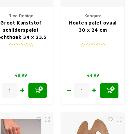
Rico Design
Kangaro
Groot Kunststof
Houten palet ovaal
schilderspalet
30 x 24 cm
echthoek 34 x 23.5
cm
€8,99
€4,99
+
+