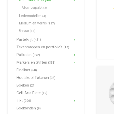
Schilderspalet
(30)
Afscheurpalet
(3)
Ledemodellen
(4)
Medium en Vernis
(127)
Gesso
(15)
Pastelkrijt
(421)
Tekenmappen en portfolio's
(14)
Potloden
(392)
Markers en Stiften
(333)
Fineliner
(60)
Houtskool Tekenen
(38)
Boeken
(21)
Gelli Arts Plate
(12)
Inkt
(206)
Boekbinden
(9)