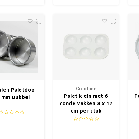
Creotime
len Paletdop
Palet klein met 6
P
 mm Dubbel
ronde vakken 8 x 12
cm per stuk