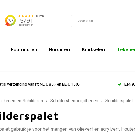
Fournituren
Borduren
Knutselen
Tekenen
atis verzending vanaf: NL € 85,- en BE € 150,-
Een 9
Tekenen en Schilderen
Schildersbenodigdheden
Schilderspalet
ilderspalet
palet gebruik je voor het mengen van olieverf en acrylverf. Houten