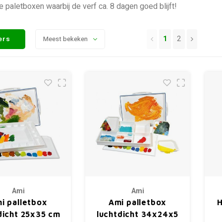
e paletboxen waarbij de verf ca. 8 dagen goed blijft!
1
2
ters
Meest bekeken
Ami
Ami
i palletbox
Ami palletbox
H
dicht 25x35 cm
luchtdicht 34x24x5