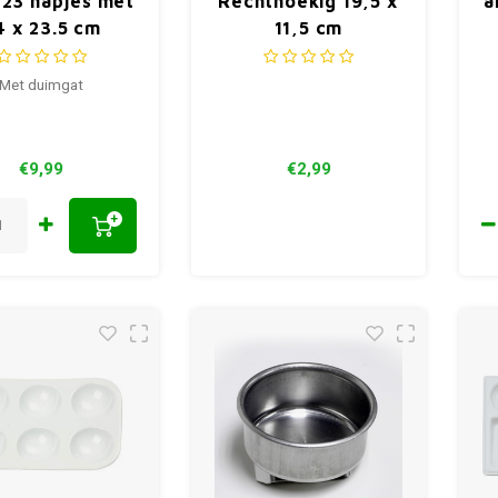
 23 napjes met
Rechthoekig 19,5 x
a
4 x 23.5 cm
11,5 cm
Met duimgat
€9,99
€2,99
+