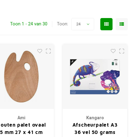
Toon 1 - 24 van 30
Toon:
24
Ami
Kangaro
outen palet ovaal
Afscheurpalet A3
5 mm 27 x 41 cm
36 vel 50 grams