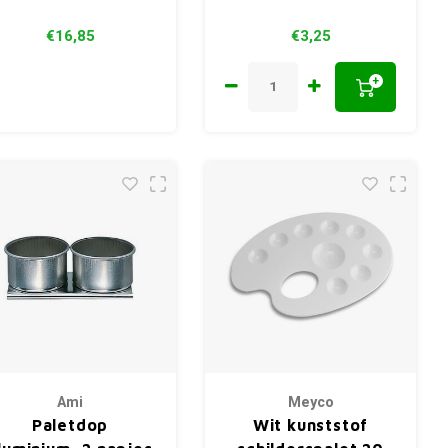
€16,85
€3,25
+
Ami
Meyco
Paletdop
Wit kunststof