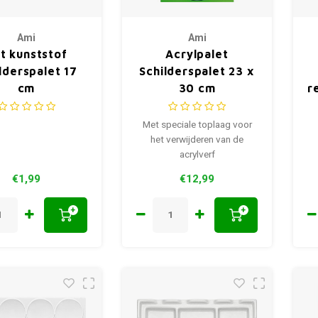
Ami
Ami
t kunststof
Acrylpalet
lderspalet 17
Schilderspalet 23 x
cm
30 cm
r
Met speciale toplaag voor
het verwijderen van de
acrylverf
€1,99
€12,99
+
+