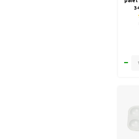
palet
3