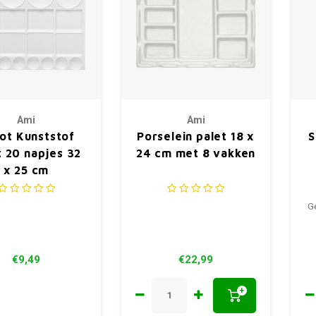
Ami
Ami
ot Kunststof
Porselein palet 18 x
S
t 20 napjes 32
24 cm met 8 vakken
x 25 cm
Ge
€9,49
€22,99
+