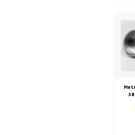
Meta
38