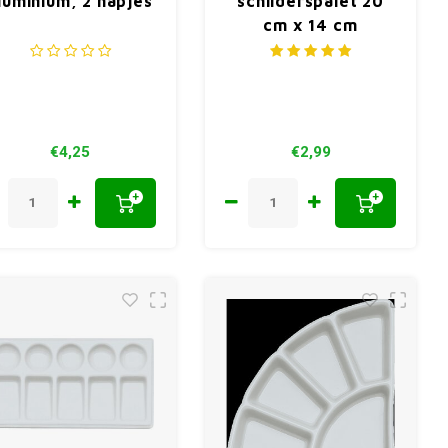
luminium, 2 napjes
schilderspalet 20
cm x 14 cm
€4,25
€2,99
+
+