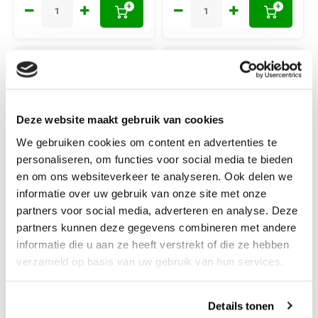
+
+
Deze website maakt gebruik van cookies
We gebruiken cookies om content en advertenties te
personaliseren, om functies voor social media te bieden
en om ons websiteverkeer te analyseren. Ook delen we
informatie over uw gebruik van onze site met onze
Lana Grossa
Lana Grossa
partners voor social media, adverteren en analyse. Deze
Lana Grossa
Lana Grossa
partners kunnen deze gegevens combineren met andere
Glamcot Rood 005
Glamcot Zwart 022
informatie die u aan ze heeft verstrekt of die ze hebben
verzameld op basis van uw gebruik van hun services.
60% Lyocell en 40% katoen
60% Lyocell en 40% katoen
Details tonen
en naalddikte: 3.5 - 4.0 mm
en naalddikte: 3.5 - 4.0 mm