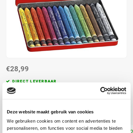
€28,99
DIRECT LEVERBAAR
Droog en nat te gebruiken
Lees meer
Deze website maakt gebruik van cookies
KOOP
2
VOOR
€26,09
PER STUK
10% KORTING
We gebruiken cookies om content en advertenties te
personaliseren, om functies voor social media te bieden
Toevoegen aan winkelwagen