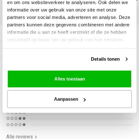
en om ons websiteverkeer te analyseren. Ook delen we
informatie over uw gebruik van onze site met onze
DELEN:
partners voor social media, adverteren en analyse. Deze
partners kunnen deze gegevens combineren met andere
informatie die u aan ze heeft verstrekt of die ze hebben
Productomschrijving
verzameld op basis van uw gebruik van hun services.
Gerelateerde producten
Details tonen
0
STERREN OP BASIS VAN
0
BEOORDELINGEN
Alles toestaan
0
Reviews
Aanpassen
Alle reviews