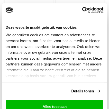
100% Merinowol,
100% Merinowol,
superwash
superwash
Naalddikte: 4.50 - 5.50 mm
Naalddikte: 4.50 - 5.50 mm
Deze website maakt gebruik van cookies
€15,50
€15,50
We gebruiken cookies om content en advertenties te
personaliseren, om functies voor social media te bieden
+
+
en om ons websiteverkeer te analyseren. Ook delen we
informatie over uw gebruik van onze site met onze
partners voor social media, adverteren en analyse. Deze
partners kunnen deze gegevens combineren met andere
informatie die u aan ze heeft verstrekt of die ze hebben
verzameld op basis van uw gebruik van hun services.
Details tonen
Alles toestaan