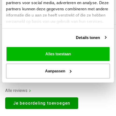
partners voor social media, adverteren en analyse. Deze
Productomschrijving
partners kunnen deze gegevens combineren met andere
informatie die u aan ze heeft verstrekt of die ze hebben
Gerelateerde producten
verzameld op basis van uw gebruik van hun services.
0
STERREN OP BASIS VAN
0
Details tonen
BEOORDELINGEN
0
Reviews
Alles toestaan
Aanpassen
Alle reviews
Je beoordeling toevoegen