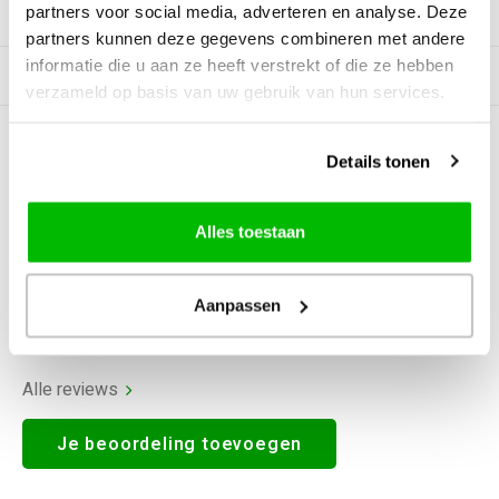
partners voor social media, adverteren en analyse. Deze
Productomschrijving
partners kunnen deze gegevens combineren met andere
informatie die u aan ze heeft verstrekt of die ze hebben
Gerelateerde producten
verzameld op basis van uw gebruik van hun services.
0
STERREN OP BASIS VAN
0
Details tonen
BEOORDELINGEN
0
Reviews
Alles toestaan
Aanpassen
Alle reviews
Je beoordeling toevoegen