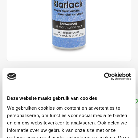
€5,75
DIRECT LEVERBAAR
Deze website maakt gebruik van cookies
Toevoegen aan winkelwagen
We gebruiken cookies om content en advertenties te
personaliseren, om functies voor social media te bieden
DELEN:
en om ons websiteverkeer te analyseren. Ook delen we
informatie over uw gebruik van onze site met onze
Productomschrijving
partners voor social media, adverteren en analyse. Deze