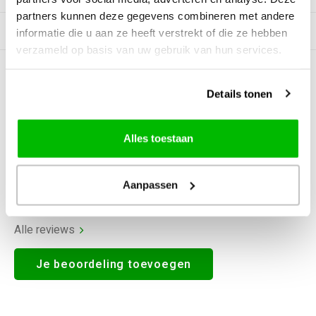
partners kunnen deze gegevens combineren met andere
Gerelateerde producten
informatie die u aan ze heeft verstrekt of die ze hebben
verzameld op basis van uw gebruik van hun services.
0
STERREN OP BASIS VAN
0
BEOORDELINGEN
Details tonen
0
Reviews
Alles toestaan
Aanpassen
Alle reviews
Je beoordeling toevoegen