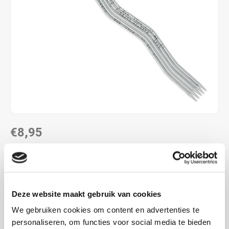
€8,95
DIRECT LEVERBAAR
Maak een keuze
Lees meer
Deze website maakt gebruik van cookies
MAAK EEN KEUZE:
*
We gebruiken cookies om content en advertenties te
2.0 mm - €8,95
personaliseren, om functies voor social media te bieden