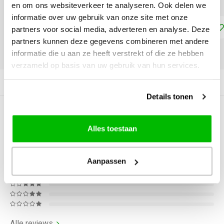
en om ons websiteverkeer te analyseren. Ook delen we
informatie over uw gebruik van onze site met onze
Toevoegen aan winkelwagen
partners voor social media, adverteren en analyse. Deze
partners kunnen deze gegevens combineren met andere
informatie die u aan ze heeft verstrekt of die ze hebben
DELEN:
verzameld op basis van uw gebruik van hun services.
Productomschrijving
Details tonen
0
STERREN OP BASIS VAN
0
BEOORDELINGEN
Alles toestaan
0
Reviews
Aanpassen
Alle reviews