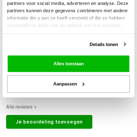
partners voor social media, adverteren en analyse. Deze
Productomschrijving
partners kunnen deze gegevens combineren met andere
informatie die u aan ze heeft verstrekt of die ze hebben
Tags
verzameld op basis van uw gebruik van hun services.
0
STERREN OP BASIS VAN
0
Details tonen
BEOORDELINGEN
0
Reviews
Alles toestaan
Aanpassen
Alle reviews
Je beoordeling toevoegen