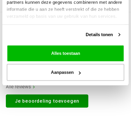
partners kunnen deze gegevens combineren met andere
Productomschrijving
informatie die u aan ze heeft verstrekt of die ze hebben
verzameld op basis van uw gebruik van hun services.
0
STERREN OP BASIS VAN
0
BEOORDELINGEN
Details tonen
0
Reviews
Alles toestaan
Aanpassen
Alle reviews
Je beoordeling toevoegen