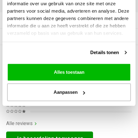
DELEN:
informatie over uw gebruik van onze site met onze
partners voor social media, adverteren en analyse. Deze
partners kunnen deze gegevens combineren met andere
Productomschrijving
informatie die u aan ze heeft verstrekt of die ze hebben
verzameld op basis van uw gebruik van hun services.
Gerelateerde producten
Details tonen
0
STERREN OP BASIS VAN
0
BEOORDELINGEN
0
Reviews
Alles toestaan
Aanpassen
Alle reviews