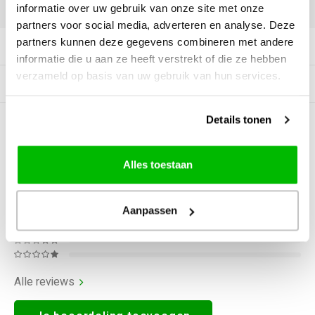
DELEN:
informatie over uw gebruik van onze site met onze
partners voor social media, adverteren en analyse. Deze
partners kunnen deze gegevens combineren met andere
Productomschrijving
informatie die u aan ze heeft verstrekt of die ze hebben
verzameld op basis van uw gebruik van hun services.
Gerelateerde producten
Details tonen
0
STERREN OP BASIS VAN
0
BEOORDELINGEN
0
Reviews
Alles toestaan
Aanpassen
Alle reviews