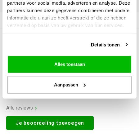
DELEN:
partners voor social media, adverteren en analyse. Deze
partners kunnen deze gegevens combineren met andere
informatie die u aan ze heeft verstrekt of die ze hebben
Productomschrijving
verzameld op basis van uw gebruik van hun services.
0
STERREN OP BASIS VAN
0
Details tonen
BEOORDELINGEN
0
Reviews
Alles toestaan
Aanpassen
Alle reviews
Je beoordeling toevoegen