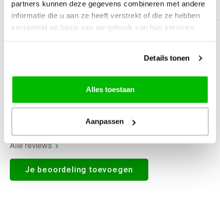
partners kunnen deze gegevens combineren met andere
Productomschrijving
informatie die u aan ze heeft verstrekt of die ze hebben
verzameld op basis van uw gebruik van hun services.
0
STERREN OP BASIS VAN
0
BEOORDELINGEN
Details tonen
0
Reviews
Alles toestaan
Aanpassen
Alle reviews
Je beoordeling toevoegen