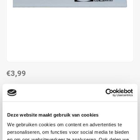
€3,99
DIRECT LEVERBAAR
Maak een keuze uit de verschillende lengtes:
Lees meer
Deze website maakt gebruik van cookies
MAAK EEN KEUZE:
*
We gebruiken cookies om content en advertenties te
30 cm - €3,99
personaliseren, om functies voor social media te bieden
en om ons websiteverkeer te analyseren. Ook delen we