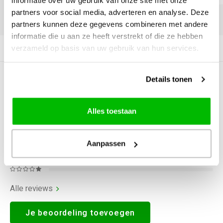
informatie over uw gebruik van onze site met onze
partners voor social media, adverteren en analyse. Deze
DELEN:
partners kunnen deze gegevens combineren met andere
informatie die u aan ze heeft verstrekt of die ze hebben
verzameld op basis van uw gebruik van hun services.
Productomschrijving
Details tonen
0
STERREN OP BASIS VAN
0
BEOORDELINGEN
0
Reviews
Alles toestaan
Aanpassen
Alle reviews
Je beoordeling toevoegen