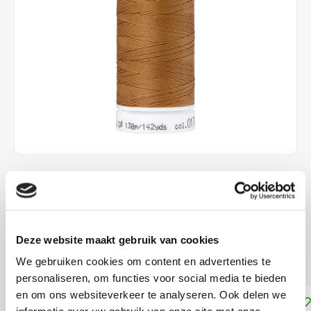
€4,10
DIRECT LEVERBAAR
Het perfecte naaigaren voor alle rekbare jersey en tricot
Deze website maakt gebruik van cookies
stoffen
Lees meer
We gebruiken cookies om content en advertenties te
personaliseren, om functies voor social media te bieden
en om ons websiteverkeer te analyseren. Ook delen we
Toevoegen aan winkelwagen