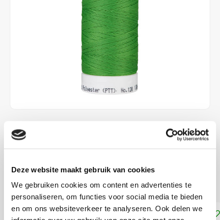
€4,10
DIRECT LEVERBAAR
Het perfecte naaigaren voor alle rekbare jersey en tricot
Deze website maakt gebruik van cookies
stoffen
Lees meer
We gebruiken cookies om content en advertenties te
personaliseren, om functies voor social media te bieden
en om ons websiteverkeer te analyseren. Ook delen we
Toevoegen aan winkelwagen