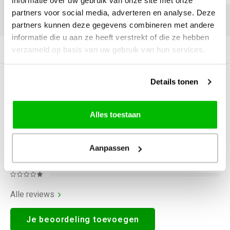
informatie over uw gebruik van onze site met onze
partners voor social media, adverteren en analyse. Deze
DELEN:
partners kunnen deze gegevens combineren met andere
informatie die u aan ze heeft verstrekt of die ze hebben
verzameld op basis van uw gebruik van hun services.
Productomschrijving
Details tonen
0
STERREN OP BASIS VAN
0
BEOORDELINGEN
0
Reviews
Alles toestaan
Aanpassen
Alle reviews
Je beoordeling toevoegen